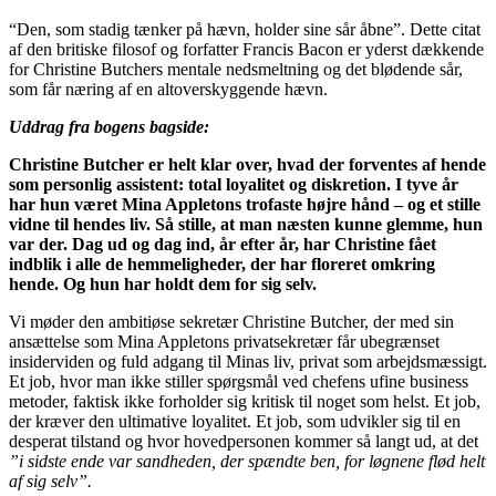
“Den, som stadig tænker på hævn, holder sine sår åbne”. Dette citat
af den britiske filosof og forfatter Francis Bacon er yderst dækkende
for Christine Butchers mentale nedsmeltning og det blødende sår,
som får næring af en altoverskyggende hævn.
Uddrag fra bogens bagside:
Christine Butcher er helt klar over, hvad der forventes af hende
som personlig assistent: total loyalitet og diskretion. I tyve år
har hun været Mina Appletons trofaste højre hånd – og et stille
vidne til hendes liv. Så stille, at man næsten kunne glemme, hun
var der. Dag ud og dag ind, år efter år, har Christine fået
indblik i alle de hemmeligheder, der har floreret omkring
hende. Og hun har holdt dem for sig selv.
Vi møder den ambitiøse sekretær Christine Butcher, der med sin
ansættelse som Mina Appletons privatsekretær får ubegrænset
insiderviden og fuld adgang til Minas liv, privat som arbejdsmæssigt.
Et job, hvor man ikke stiller spørgsmål ved chefens ufine business
metoder, faktisk ikke forholder sig kritisk til noget som helst. Et job,
der kræver den ultimative loyalitet. Et job, som udvikler sig til en
desperat tilstand og hvor hovedpersonen kommer så langt ud, at det
”i sidste ende var sandheden, der spændte ben, for løgnene flød helt
af sig selv”.