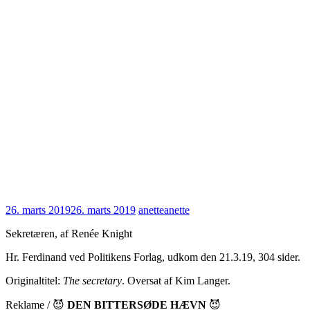
26. marts 2019
26. marts 2019
anette
anette
Sekretæren, af Renée Knight
Hr. Ferdinand ved Politikens Forlag, udkom den 21.3.19, 304 sider.
Originaltitel:
The secretary
. Oversat af Kim Langer.
Reklame / 😈
DEN BITTERSØDE HÆVN
😈