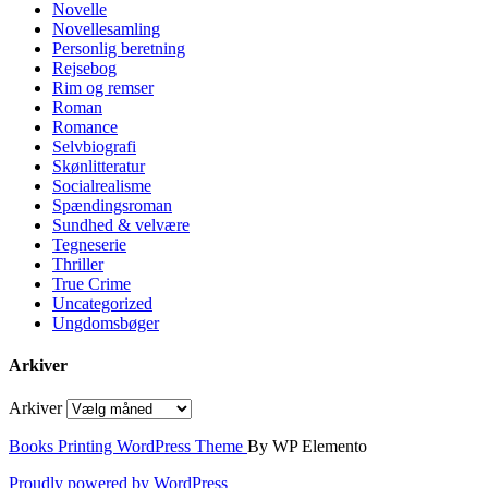
Novelle
Novellesamling
Personlig beretning
Rejsebog
Rim og remser
Roman
Romance
Selvbiografi
Skønlitteratur
Socialrealisme
Spændingsroman
Sundhed & velvære
Tegneserie
Thriller
True Crime
Uncategorized
Ungdomsbøger
Arkiver
Arkiver
Books Printing WordPress Theme
By WP Elemento
Proudly powered by WordPress