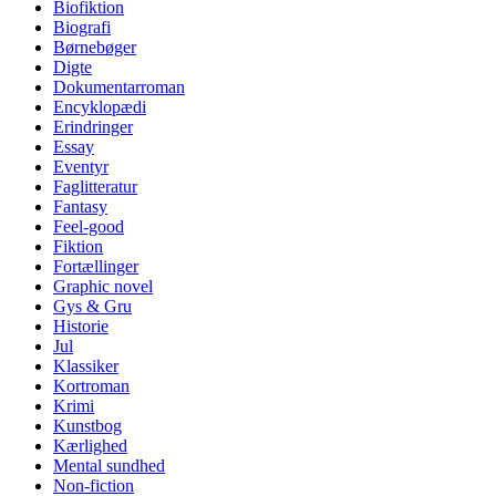
Biofiktion
Biografi
Børnebøger
Digte
Dokumentarroman
Encyklopædi
Erindringer
Essay
Eventyr
Faglitteratur
Fantasy
Feel-good
Fiktion
Fortællinger
Graphic novel
Gys & Gru
Historie
Jul
Klassiker
Kortroman
Krimi
Kunstbog
Kærlighed
Mental sundhed
Non-fiction