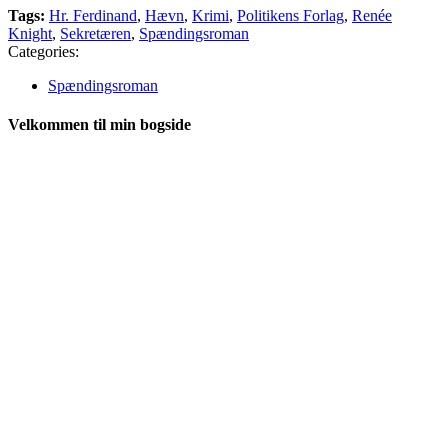
Tags:
Hr. Ferdinand
,
Hævn
,
Krimi
,
Politikens Forlag
,
Renée
Knight
,
Sekretæren
,
Spændingsroman
Categories:
Spændingsroman
Velkommen til min bogside