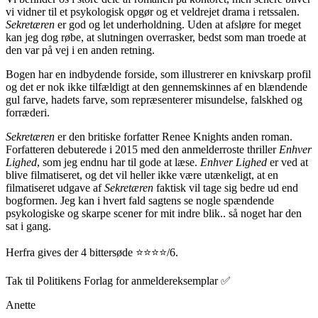
vi vidner til et psykologisk opgør og et veldrejet drama i retssalen.
Sekretæren
er god og let underholdning. Uden at afsløre for meget
kan jeg dog røbe, at slutningen overrasker, bedst som man troede at
den var på vej i en anden retning.
Bogen har en indbydende forside, som illustrerer en knivskarp profil
og det er nok ikke tilfældigt at den gennemskinnes af en blændende
gul farve, hadets farve, som repræsenterer misundelse, falskhed og
forræderi.
Sekretæren
er den britiske forfatter Renee Knights anden roman.
Forfatteren debuterede i 2015 med den anmelderroste thriller
Enhver
Lighed
, som jeg endnu har til gode at læse.
Enhver Lighed
er ved at
blive filmatiseret, og det vil heller ikke være utænkeligt, at en
filmatiseret udgave af
Sekretæren
faktisk vil tage sig bedre ud end
bogformen. Jeg kan i hvert fald sagtens se nogle spændende
psykologiske og skarpe scener for mit indre blik.. så noget har den
sat i gang.
Herfra gives der 4 bittersøde ⭐️⭐️⭐️⭐️/6.
Tak til Politikens Forlag for anmeldereksemplar ✅
Anette