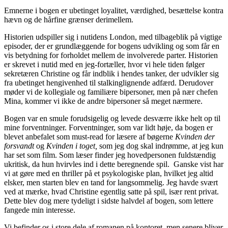
Emnerne i bogen er ubetinget loyalitet, værdighed, besættelse kontra
hævn og de hårfine grænser derimellem.
Historien udspiller sig i nutidens London, med tilbageblik på vigtige
episoder, der er grundlæggende for bogens udvikling og som får en
vis betydning for forholdet mellem de involverede parter. Historien
er skrevet i nutid med en jeg-fortæller, hvor vi hele tiden følger
sekretæren Christine og får indblik i hendes tanker, der udvikler sig
fra ubetinget hengivenhed til stalkinglignende adfærd. Derudover
møder vi de kollegiale og familiære bipersoner, men på nær chefen
Mina, kommer vi ikke de andre bipersoner så meget nærmere.
Bogen var en smule forudsigelig og levede desværre ikke helt op til
mine forventninger. Forventninger, som var lidt høje, da bogen er
blevet anbefalet som must-read for læsere af bøgerne
Kvinden der
forsvandt
og
Kvinden i toget,
som jeg dog skal indrømme, at jeg kun
har set som film. Som læser finder jeg hovedpersonen fuldstændig
ukritisk, da hun hvirvles ind i dette beregnende spil.
Ganske vist har
vi at gøre med en thriller på et psykologiske plan, hvilket jeg altid
elsker, men starten blev en tand for langsommelig. Jeg havde svært
ved at mærke, hvad Christine egentlig satte på spil, især rent privat.
Dette blev dog mere tydeligt i sidste halvdel af bogen, som lettere
fangede min interesse.
Vi befinder os i store dele af romanen på kontoret, men senere bliver