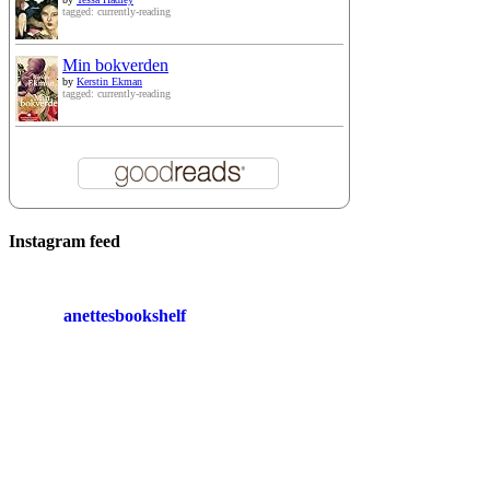
tagged: currently-reading
Min bokverden
by
Kerstin Ekman
tagged: currently-reading
Instagram feed
anettesbookshelf