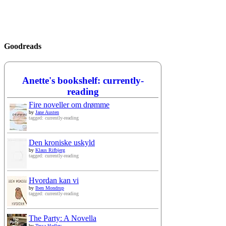
Goodreads
Anette's bookshelf: currently-
reading
Fire noveller om drømme
by
Jane Austen
tagged: currently-reading
Den kroniske uskyld
by
Klaus Rifbjerg
tagged: currently-reading
Hvordan kan vi
by
Iben Mondrup
tagged: currently-reading
The Party: A Novella
by
Tessa Hadley