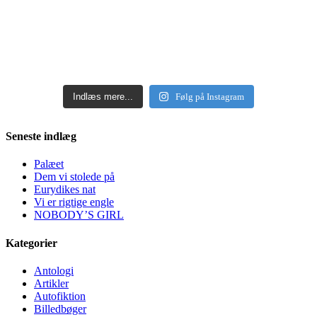
Indlæs mere...
Følg på Instagram
Seneste indlæg
Palæet
Dem vi stolede på
Eurydikes nat
Vi er rigtige engle
NOBODY’S GIRL
Kategorier
Antologi
Artikler
Autofiktion
Billedbøger