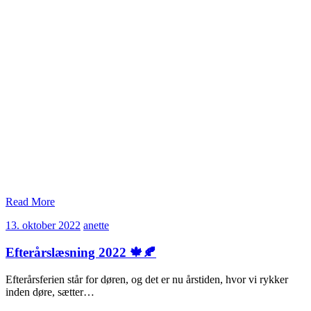
Read More
13.
anette
13. oktober 2022
anette
oktober
2022
Efterårslæsning 2022 🍁🍂
Efterårsferien står for døren, og det er nu årstiden, hvor vi rykker
inden døre, sætter…