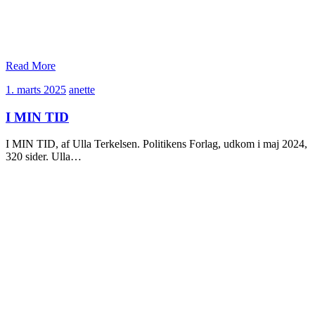
Read More
1.
anette
1. marts 2025
anette
marts
2025
I MIN TID
I MIN TID, af Ulla Terkelsen. Politikens Forlag, udkom i maj 2024,
320 sider. Ulla…