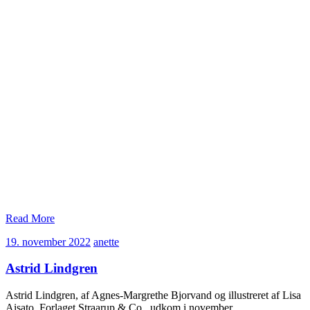
Read More
19.
anette
19. november 2022
anette
november
2022
Astrid Lindgren
Astrid Lindgren, af Agnes-Margrethe Bjorvand og illustreret af Lisa
Aisato. Forlaget Straarup & Co., udkom i november…