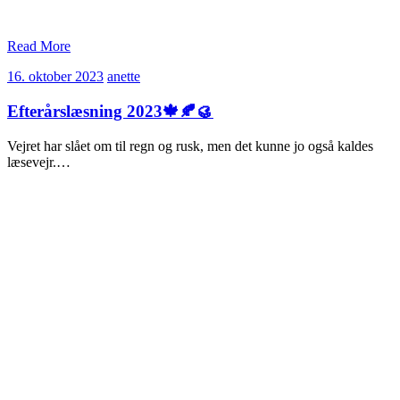
Read More
16.
anette
16. oktober 2023
anette
oktober
2023
Efterårslæsning 2023🍁🍂🥮
Vejret har slået om til regn og rusk, men det kunne jo også kaldes
læsevejr.…