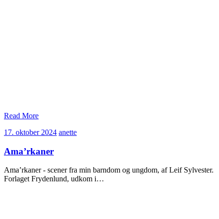
Read More
17.
anette
17. oktober 2024
anette
oktober
2024
Ama’rkaner
Ama’rkaner - scener fra min barndom og ungdom, af Leif Sylvester.
Forlaget Frydenlund, udkom i…