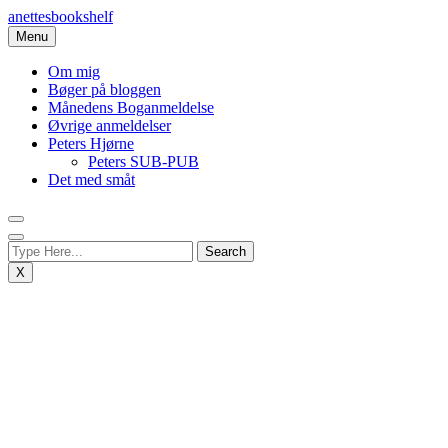
Skip
anettesbookshelf
to
Menu
content
Om mig
Bøger på bloggen
Månedens Boganmeldelse
Øvrige anmeldelser
Peters Hjørne
Peters SUB-PUB
Det med småt
X