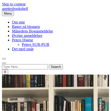
Skip to content
anettesbookshelf
Menu
Om mig
Bøger på bloggen
Månedens Boganmeldelse
Øvrige anmeldelser
Peters Hjørne
Peters SUB-PUB
Det med småt
X