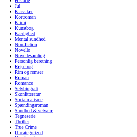
Historie
Jul
Klassiker
Kortroman
Krimi
Kunstbog
Kærlighed
Mental sundhed
Non-fiction
Novelle
Novellesamling
Personlig beretning
Rejsebog
Rim og remser
Roman
Romance
Selvbiografi
Skønlitteratur
Socialrealisme
Spændingsroman
Sundhed & velvære
Tegneserie
Thriller
True Crime
Uncategorized