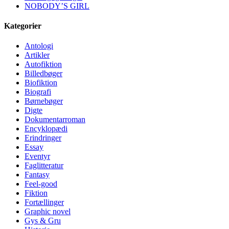
NOBODY’S GIRL
Kategorier
Antologi
Artikler
Autofiktion
Billedbøger
Biofiktion
Biografi
Børnebøger
Digte
Dokumentarroman
Encyklopædi
Erindringer
Essay
Eventyr
Faglitteratur
Fantasy
Feel-good
Fiktion
Fortællinger
Graphic novel
Gys & Gru