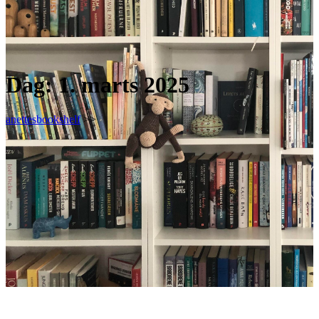
Dag:
1. marts 2025
anettesbookshelf
>>