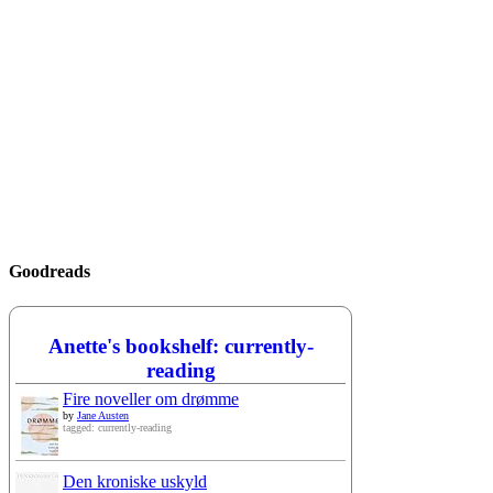
Goodreads
Anette's bookshelf: currently-
reading
Fire noveller om drømme
by
Jane Austen
tagged: currently-reading
Den kroniske uskyld