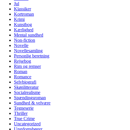
Jul
Klassiker
Kortroman
Krimi
Kunstbog
Kærlighed
Mental sundhed
Non-fiction
Novelle
Novellesamling
Personlig beretning
Rejsebog
Rim og remser
Roman
Romance
Selvbiografi
Skønlitteratur
Socialrealisme
Spændingsroman
Sundhed & velvære
Tegneserie
Thriller
True Crime
Uncategorized
Ungdomsbøger