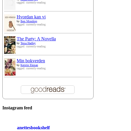
tagged: currently-reading
Hvordan kan vi
by
Iben Mondrup
tagged: currently-reading
The Party: A Novella
by
Tessa Hadley
tagged: currently-reading
Min bokverden
by
Kerstin Ekman
tagged: currently-reading
Instagram feed
anettesbookshelf