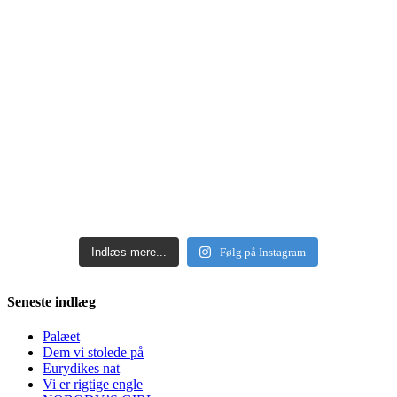
Indlæs mere...
Følg på Instagram
Seneste indlæg
Palæet
Dem vi stolede på
Eurydikes nat
Vi er rigtige engle