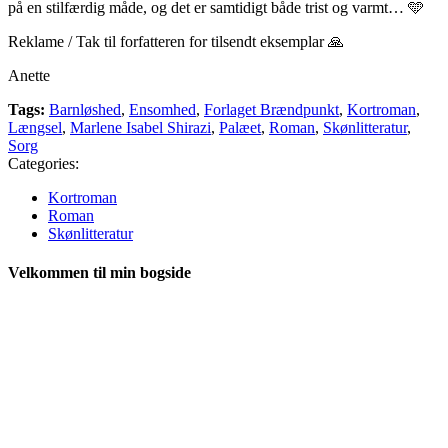
på en stilfærdig måde, og det er samtidigt både trist og varmt… 🩵
Reklame / Tak til forfatteren for tilsendt eksemplar 🙏
Anette
Tags:
Barnløshed
,
Ensomhed
,
Forlaget Brændpunkt
,
Kortroman
,
Længsel
,
Marlene Isabel Shirazi
,
Palæet
,
Roman
,
Skønlitteratur
,
Sorg
Categories:
Kortroman
Roman
Skønlitteratur
Velkommen til min bogside