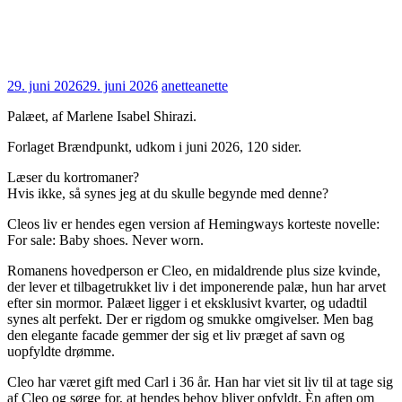
29. juni 2026
29. juni 2026
anette
anette
Palæet, af Marlene Isabel Shirazi.
Forlaget Brændpunkt, udkom i juni 2026, 120 sider.
Læser du kortromaner?
Hvis ikke, så synes jeg at du skulle begynde med denne?
Cleos liv er hendes egen version af Hemingways korteste novelle:
For sale: Baby shoes. Never worn.
Romanens hovedperson er Cleo, en midaldrende plus size kvinde,
der lever et tilbagetrukket liv i det imponerende palæ, hun har arvet
efter sin mormor. Palæet ligger i et eksklusivt kvarter, og udadtil
synes alt perfekt. Der er rigdom og smukke omgivelser. Men bag
den elegante facade gemmer der sig et liv præget af savn og
uopfyldte drømme.
Cleo har været gift med Carl i 36 år. Han har viet sit liv til at tage sig
af Cleo og sørge for, at hendes behov bliver opfyldt. Èn aften om