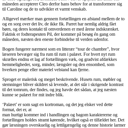
måneden accepterer Cleo derfor hans behov for at transformere sig
til Caroline og de to udvikler et varmt venskab.
Alligevel mærker man gennem fortællingen en afstand mellem de to
og en sorg over det liv, de ikke fik. Parret har nemlig aldrig fået
børn, og deres kontakt til omverdenen er med årene indskrænket.
Faktisk er fodterapeuten Pil, der kommer på besøg én gang om
måneden, næsten den eneste forbindelse til verden udenfor.
Bogen fungerer nærmest som en litterær “tour de chambre”, hvor
læseren bevæger sig fra rum til rum i palæet. For hvert nyt rum
skrælles endnu et lag af fortællingen væk, og gradvist afdækkes
hemmeligheder, sorg, minder, længsler og den ensomhed, som
hverken penge eller materiel velstand kan fjerne.
Sproget er malerisk og meget beskrivende. Husets rum, møbler og
stemninger bliver skildret så levende, at det står i skrigende kontrast
til det tomrum, der findes, og jeg havde det sådan, at jeg næsten
kunne se palæet for mit indre blik.
‘Palæet’ er som sagt en kortroman, og det jeg elsker ved dette
format, det er, at
man hurtigt kommer ind i handlingen og bagom karaktererne og
fortællingen holdes stramt kørende, hvilket også er tilfældet her. Det
gør læsningen overskuelig og lettilgængelig og denne historie larmer