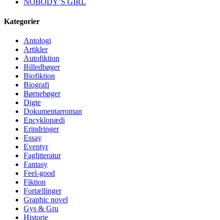
NOBODY’S GIRL
Kategorier
Antologi
Artikler
Autofiktion
Billedbøger
Biofiktion
Biografi
Børnebøger
Digte
Dokumentarroman
Encyklopædi
Erindringer
Essay
Eventyr
Faglitteratur
Fantasy
Feel-good
Fiktion
Fortællinger
Graphic novel
Gys & Gru
Historie