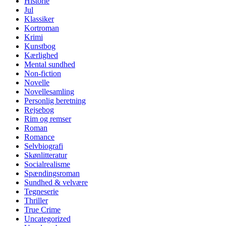
Historie
Jul
Klassiker
Kortroman
Krimi
Kunstbog
Kærlighed
Mental sundhed
Non-fiction
Novelle
Novellesamling
Personlig beretning
Rejsebog
Rim og remser
Roman
Romance
Selvbiografi
Skønlitteratur
Socialrealisme
Spændingsroman
Sundhed & velvære
Tegneserie
Thriller
True Crime
Uncategorized