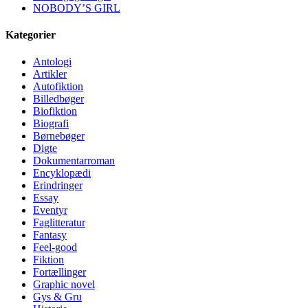
NOBODY’S GIRL
Kategorier
Antologi
Artikler
Autofiktion
Billedbøger
Biofiktion
Biografi
Børnebøger
Digte
Dokumentarroman
Encyklopædi
Erindringer
Essay
Eventyr
Faglitteratur
Fantasy
Feel-good
Fiktion
Fortællinger
Graphic novel
Gys & Gru