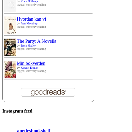
by
Klaus Rifbjerg
tagged: currently-reading
Hvordan kan vi
by
Iben Mondrup
tagged: currently-reading
The Party: A Novella
by
Tessa Hadley
tagged: currently-reading
Min bokverden
by
Kerstin Ekman
tagged: currently-reading
Instagram feed
anettesbookshelf