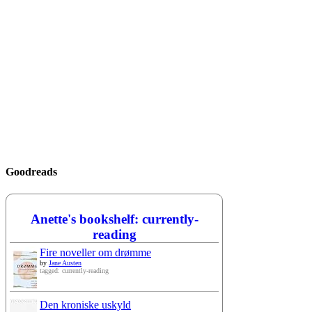
Goodreads
Anette's bookshelf: currently-
reading
Fire noveller om drømme
by
Jane Austen
tagged: currently-reading
Den kroniske uskyld