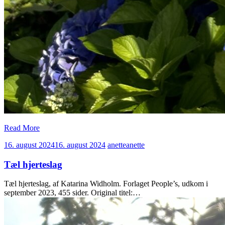
Read More
16. august 2024
16. august 2024
anette
anette
Tæl hjerteslag
Tæl hjerteslag, af Katarina Widholm. Forlaget People’s, udkom i
september 2023, 455 sider. Original titel:…