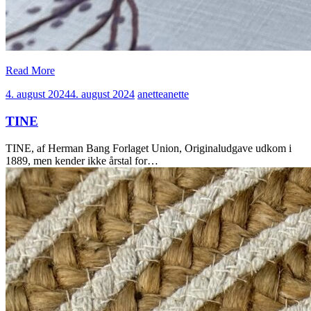
Read More
4. august 2024
4. august 2024
anette
anette
TINE
TINE, af Herman Bang Forlaget Union, Originaludgave udkom i
1889, men kender ikke årstal for…