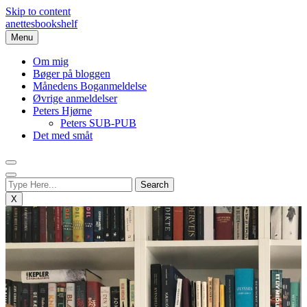
Skip to content
anettesbookshelf
Menu
Om mig
Bøger på bloggen
Månedens Boganmeldelse
Øvrige anmeldelser
Peters Hjørne
Peters SUB-PUB
Det med småt
X