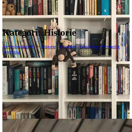
Kategori:
Historie
anettesbookshelf
>>
Historie
,
Klassiker
,
Kunstbog
,
Personlig
beretning