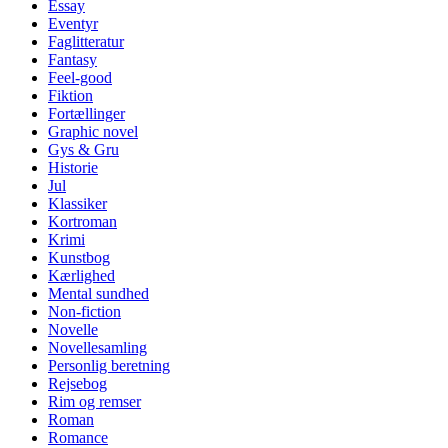
Essay
Eventyr
Faglitteratur
Fantasy
Feel-good
Fiktion
Fortællinger
Graphic novel
Gys & Gru
Historie
Jul
Klassiker
Kortroman
Krimi
Kunstbog
Kærlighed
Mental sundhed
Non-fiction
Novelle
Novellesamling
Personlig beretning
Rejsebog
Rim og remser
Roman
Romance