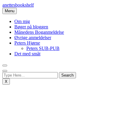
Skip
anettesbookshelf
to
Menu
content
Om mig
Bøger på bloggen
Månedens Boganmeldelse
Øvrige anmeldelser
Peters Hjørne
Peters SUB-PUB
Det med småt
X