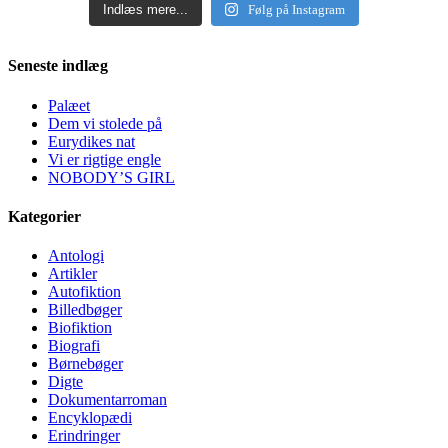
Indlæs mere...
Følg på Instagram
Seneste indlæg
Palæet
Dem vi stolede på
Eurydikes nat
Vi er rigtige engle
NOBODY’S GIRL
Kategorier
Antologi
Artikler
Autofiktion
Billedbøger
Biofiktion
Biografi
Børnebøger
Digte
Dokumentarroman
Encyklopædi
Erindringer