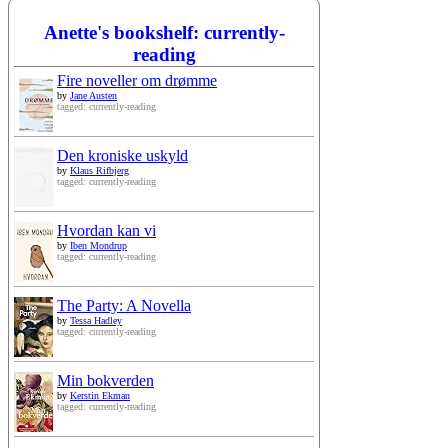
Anette's bookshelf: currently-
reading
Fire noveller om drømme
by
Jane Austen
tagged: currently-reading
Den kroniske uskyld
by
Klaus Rifbjerg
tagged: currently-reading
Hvordan kan vi
by
Iben Mondrup
tagged: currently-reading
The Party: A Novella
by
Tessa Hadley
tagged: currently-reading
Min bokverden
by
Kerstin Ekman
tagged: currently-reading