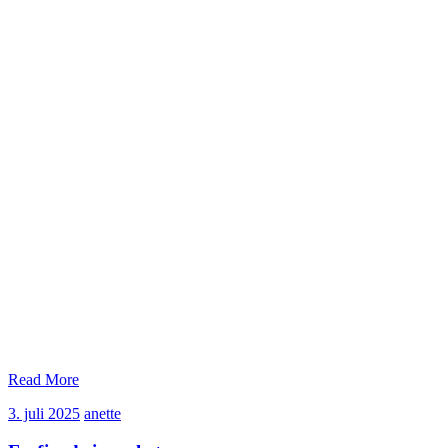
Read More
3.
anette
3. juli 2025
anette
juli