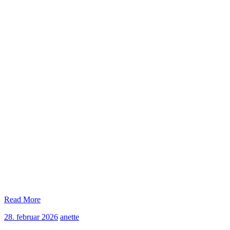
Read More
28.
anette
28. februar 2026
anette
februar