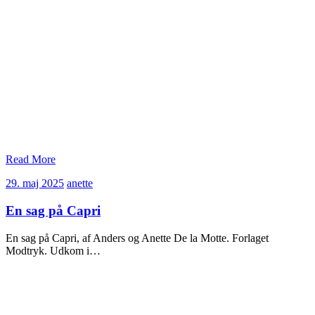
Read More
29.
anette
29. maj 2025
anette
maj
2025
En sag på Capri
En sag på Capri, af Anders og Anette De la Motte. Forlaget
Modtryk. Udkom i…