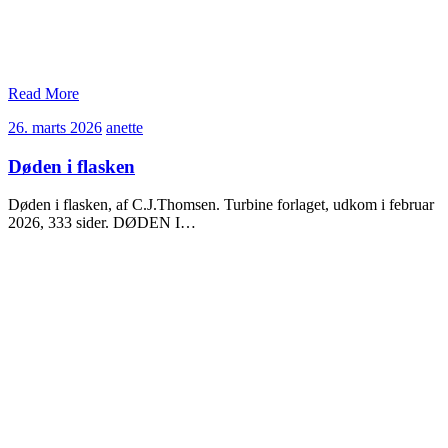
Read More
26.
anette
26. marts 2026
anette
marts
2026
Døden i flasken
Døden i flasken, af C.J.Thomsen. Turbine forlaget, udkom i februar
2026, 333 sider. DØDEN I…