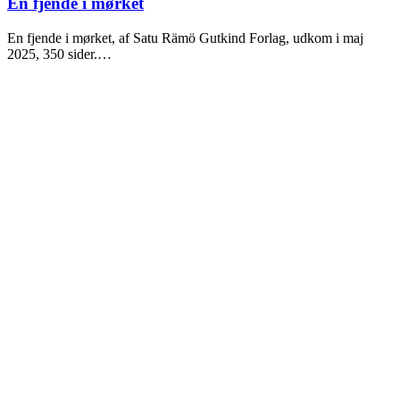
2025
En fjende i mørket
En fjende i mørket, af Satu Rämö Gutkind Forlag, udkom i maj
2025, 350 sider.…