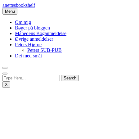
Skip
anettesbookshelf
to
Menu
content
Om mig
Bøger på bloggen
Månedens Boganmeldelse
Øvrige anmeldelser
Peters Hjørne
Peters SUB-PUB
Det med småt
X