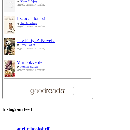
by
Klaus Rifbjerg
tagged: currently-reading
Hvordan kan vi
by
Iben Mondrup
tagged: currently-reading
The Party: A Novella
by
Tessa Hadley
tagged: currently-reading
Min bokverden
by
Kerstin Ekman
tagged: currently-reading
Instagram feed
anettesbookshelf