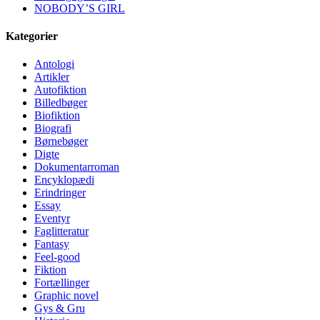
NOBODY’S GIRL
Kategorier
Antologi
Artikler
Autofiktion
Billedbøger
Biofiktion
Biografi
Børnebøger
Digte
Dokumentarroman
Encyklopædi
Erindringer
Essay
Eventyr
Faglitteratur
Fantasy
Feel-good
Fiktion
Fortællinger
Graphic novel
Gys & Gru