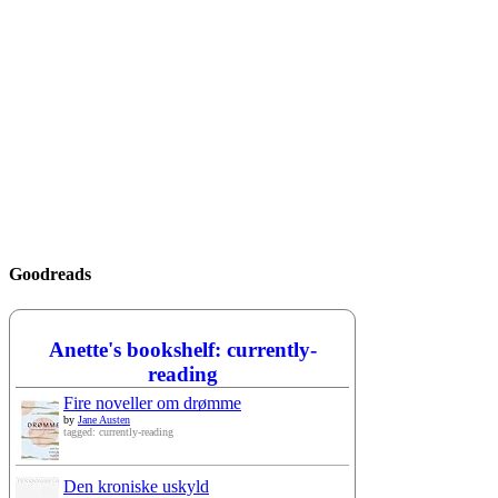
Goodreads
Anette's bookshelf: currently-
reading
Fire noveller om drømme
by
Jane Austen
tagged: currently-reading
Den kroniske uskyld