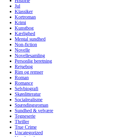
Historie
Jul
Klassiker
Kortroman
Krimi
Kunstbog
Kærlighed
Mental sundhed
Non-fiction
Novelle
Novellesamling
Personlig beretning
Rejsebog
Rim og remser
Roman
Romance
Selvbiografi
Skønlitteratur
Socialrealisme
Spændingsroman
Sundhed & velvære
Tegneserie
Thriller
True Crime
Uncategorized