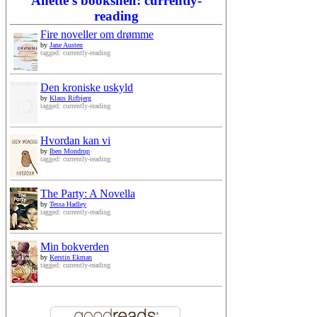
Anette's bookshelf: currently-
reading
Fire noveller om drømme
by
Jane Austen
tagged: currently-reading
Den kroniske uskyld
by
Klaus Rifbjerg
tagged: currently-reading
Hvordan kan vi
by
Iben Mondrup
tagged: currently-reading
The Party: A Novella
by
Tessa Hadley
tagged: currently-reading
Min bokverden
by
Kerstin Ekman
tagged: currently-reading