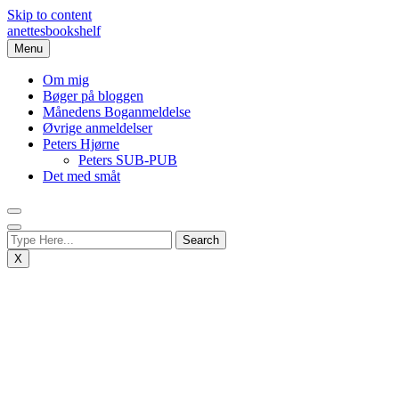
Skip to content
anettesbookshelf
Menu
Om mig
Bøger på bloggen
Månedens Boganmeldelse
Øvrige anmeldelser
Peters Hjørne
Peters SUB-PUB
Det med småt
X