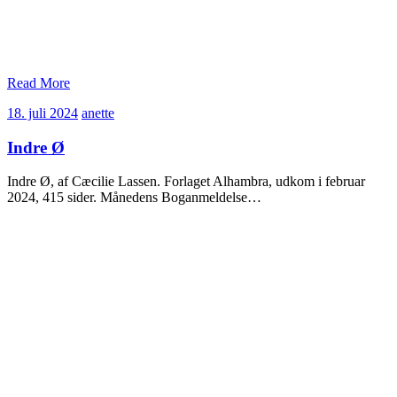
Read More
18.
anette
18. juli 2024
anette
juli
2024
Indre Ø
Indre Ø, af Cæcilie Lassen. Forlaget Alhambra, udkom i februar
2024, 415 sider. Månedens Boganmeldelse…