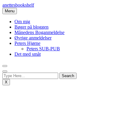
Skip
anettesbookshelf
to
Menu
content
Om mig
Bøger på bloggen
Månedens Boganmeldelse
Øvrige anmeldelser
Peters Hjørne
Peters SUB-PUB
Det med småt
X