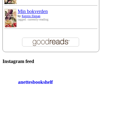
Min bokverden
by
Kerstin Ekman
tagged: currently-reading
Instagram feed
anettesbookshelf