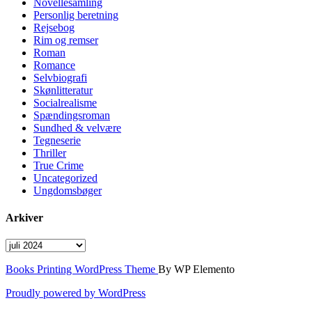
Novellesamling
Personlig beretning
Rejsebog
Rim og remser
Roman
Romance
Selvbiografi
Skønlitteratur
Socialrealisme
Spændingsroman
Sundhed & velvære
Tegneserie
Thriller
True Crime
Uncategorized
Ungdomsbøger
Arkiver
Arkiver
Books Printing WordPress Theme
By WP Elemento
Proudly powered by WordPress