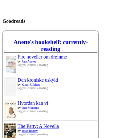
Goodreads
Anette's bookshelf: currently-
reading
Fire noveller om drømme
by
Jane Austen
tagged: currently-reading
Den kroniske uskyld
by
Klaus Rifbjerg
tagged: currently-reading
Hvordan kan vi
by
Iben Mondrup
tagged: currently-reading
The Party: A Novella
by
Tessa Hadley
tagged: currently-reading