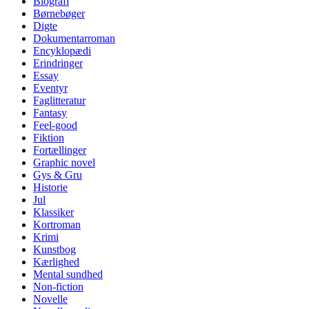
Biografi
Børnebøger
Digte
Dokumentarroman
Encyklopædi
Erindringer
Essay
Eventyr
Faglitteratur
Fantasy
Feel-good
Fiktion
Fortællinger
Graphic novel
Gys & Gru
Historie
Jul
Klassiker
Kortroman
Krimi
Kunstbog
Kærlighed
Mental sundhed
Non-fiction
Novelle