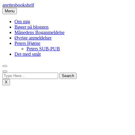
Skip
anettesbookshelf
to
Menu
content
Om mig
Bøger på bloggen
Månedens Boganmeldelse
Øvrige anmeldelser
Peters Hjørne
Peters SUB-PUB
Det med småt
X