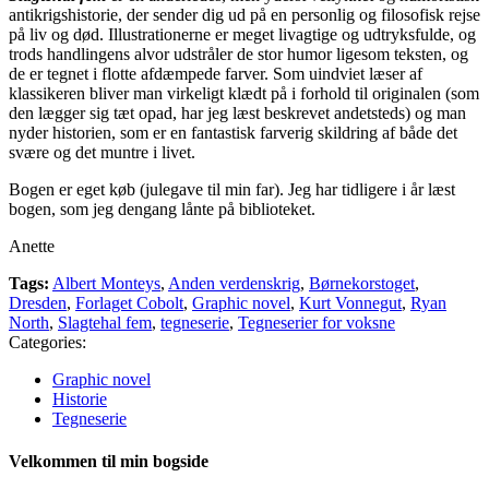
antikrigshistorie, der sender dig ud på en personlig og filosofisk rejse
på liv og død. Illustrationerne er meget livagtige og udtryksfulde, og
trods handlingens alvor udstråler de stor humor ligesom teksten, og
de er tegnet i flotte afdæmpede farver. Som uindviet læser af
klassikeren bliver man virkeligt klædt på i forhold til originalen (som
den lægger sig tæt opad, har jeg læst beskrevet andetsteds) og man
nyder historien, som er en fantastisk farverig skildring af både det
svære og det muntre i livet.
Bogen er eget køb (julegave til min far). Jeg har tidligere i år læst
bogen, som jeg dengang lånte på biblioteket.
Anette
Tags:
Albert Monteys
,
Anden verdenskrig
,
Børnekorstoget
,
Dresden
,
Forlaget Cobolt
,
Graphic novel
,
Kurt Vonnegut
,
Ryan
North
,
Slagtehal fem
,
tegneserie
,
Tegneserier for voksne
Categories:
Graphic novel
Historie
Tegneserie
Velkommen til min bogside