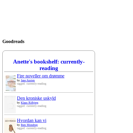
Goodreads
Anette's bookshelf: currently-
reading
Fire noveller om drømme
by
Jane Austen
tagged: currently-reading
Den kroniske uskyld
by
Klaus Rifbjerg
tagged: currently-reading
Hvordan kan vi
by
Iben Mondrup
tagged: currently-reading