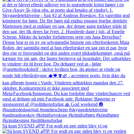
Så kom SVEND 👶🩵 For godt en uge siden blev vi og