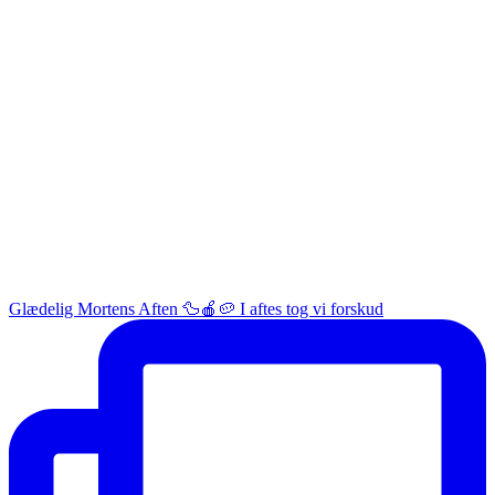
Glædelig Mortens Aften 🦆🍎🥔 I aftes tog vi forskud