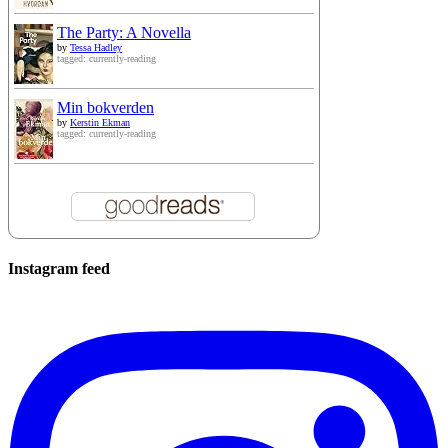
The Party: A Novella
by
Tessa Hadley
tagged: currently-reading
Min bokverden
by
Kerstin Ekman
tagged: currently-reading
Instagram feed