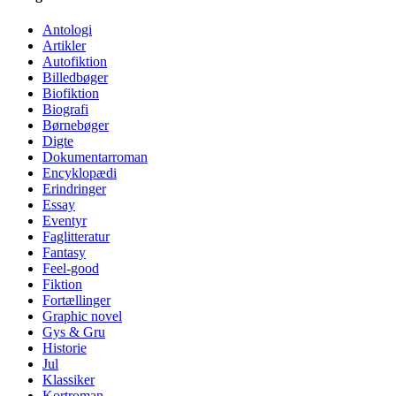
Antologi
Artikler
Autofiktion
Billedbøger
Biofiktion
Biografi
Børnebøger
Digte
Dokumentarroman
Encyklopædi
Erindringer
Essay
Eventyr
Faglitteratur
Fantasy
Feel-good
Fiktion
Fortællinger
Graphic novel
Gys & Gru
Historie
Jul
Klassiker
Kortroman