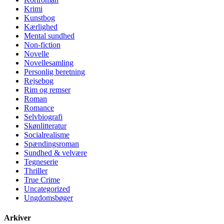
Krimi
Kunstbog
Kærlighed
Mental sundhed
Non-fiction
Novelle
Novellesamling
Personlig beretning
Rejsebog
Rim og remser
Roman
Romance
Selvbiografi
Skønlitteratur
Socialrealisme
Spændingsroman
Sundhed & velvære
Tegneserie
Thriller
True Crime
Uncategorized
Ungdomsbøger
Arkiver