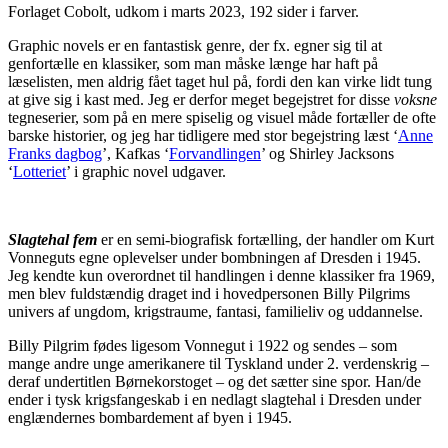
Forlaget Cobolt, udkom i marts 2023, 192 sider i farver.
Graphic novels er en fantastisk genre, der fx. egner sig til at
genfortælle en klassiker, som man måske længe har haft på
læselisten, men aldrig fået taget hul på, fordi den kan virke lidt tung
at give sig i kast med. Jeg er derfor meget begejstret for disse
voksne
tegneserier, som på en mere spiselig og visuel måde fortæller de ofte
barske historier, og jeg har tidligere med stor begejstring læst ‘
Anne
Franks dagbog
’, Kafkas ‘
Forvandlingen
’ og Shirley Jacksons
‘
Lotteriet
’ i graphic novel udgaver.
Slagtehal fem
er en semi-biografisk fortælling, der handler om Kurt
Vonneguts egne oplevelser under bombningen af Dresden i 1945.
Jeg kendte kun overordnet til handlingen i denne klassiker fra 1969,
men blev fuldstændig draget ind i hovedpersonen Billy Pilgrims
univers af ungdom, krigstraume, fantasi, familieliv og uddannelse.
Billy Pilgrim fødes ligesom Vonnegut i 1922 og sendes – som
mange andre unge amerikanere til Tyskland under 2. verdenskrig –
deraf undertitlen Børnekorstoget – og det sætter sine spor. Han/de
ender i tysk krigsfangeskab i en nedlagt slagtehal i Dresden under
englændernes bombardement af byen i 1945.