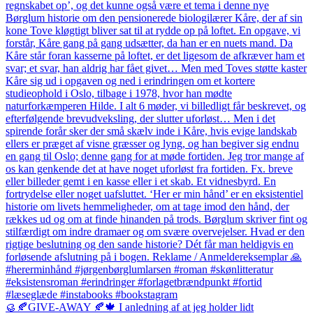
🥮🍂GIVE-AWAY 🍂🍁 I anledning af at jeg holder lidt