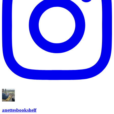
anettesbookshelf