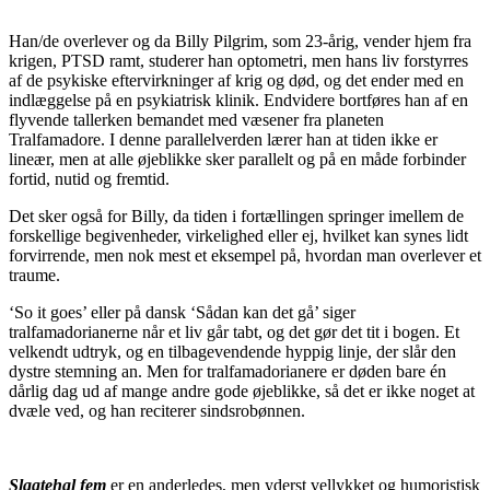
Han/de overlever og da Billy Pilgrim, som 23-årig, vender hjem fra
krigen, PTSD ramt, studerer han optometri, men hans liv forstyrres
af de psykiske eftervirkninger af krig og død, og det ender med en
indlæggelse på en psykiatrisk klinik. Endvidere bortføres han af en
flyvende tallerken bemandet med væsener fra planeten
Tralfamadore. I denne parallelverden lærer han at tiden ikke er
lineær, men at alle øjeblikke sker parallelt og på en måde forbinder
fortid, nutid og fremtid.
Det sker også for Billy, da tiden i fortællingen springer imellem de
forskellige begivenheder, virkelighed eller ej, hvilket kan synes lidt
forvirrende, men nok mest et eksempel på, hvordan man overlever et
traume.
‘So it goes’ eller på dansk ‘Sådan kan det gå’ siger
tralfamadorianerne når et liv går tabt, og det gør det tit i bogen. Et
velkendt udtryk, og en tilbagevendende hyppig linje, der slår den
dystre stemning an. Men for tralfamadorianere er døden bare én
dårlig dag ud af mange andre gode øjeblikke, så det er ikke noget at
dvæle ved, og han reciterer sindsrobønnen.
Slagtehal fem
er en anderledes, men yderst vellykket og humoristisk