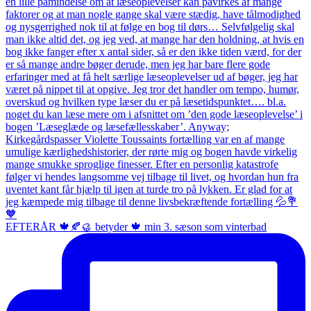
EFTERÅR 🍁🍂🥮 betyder 🍁 min 3. sæson som vinterbad