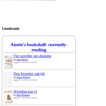
Goodreads
Anette's bookshelf: currently-
reading
Fire noveller om drømme
by
Jane Austen
tagged: currently-reading
Den kroniske uskyld
by
Klaus Rifbjerg
tagged: currently-reading
Hvordan kan vi
by
Iben Mondrup
tagged: currently-reading