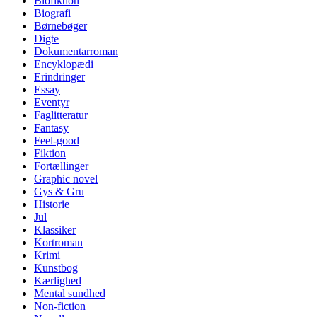
Biofiktion
Biografi
Børnebøger
Digte
Dokumentarroman
Encyklopædi
Erindringer
Essay
Eventyr
Faglitteratur
Fantasy
Feel-good
Fiktion
Fortællinger
Graphic novel
Gys & Gru
Historie
Jul
Klassiker
Kortroman
Krimi
Kunstbog
Kærlighed
Mental sundhed
Non-fiction