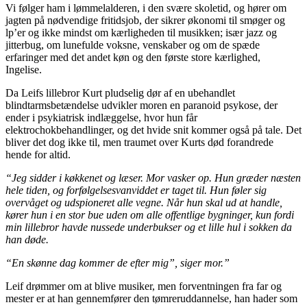
Vi følger ham i lømmelalderen, i den svære skoletid, og hører om
jagten på nødvendige fritidsjob, der sikrer økonomi til smøger og
lp’er og ikke mindst om kærligheden til musikken; især jazz og
jitterbug, om lunefulde voksne, venskaber og om de spæde
erfaringer med det andet køn og den første store kærlighed,
Ingelise.
Da Leifs lillebror Kurt pludselig dør af en ubehandlet
blindtarmsbetændelse udvikler moren en paranoid psykose, der
ender i psykiatrisk indlæggelse, hvor hun får
elektrochokbehandlinger, og det hvide snit kommer også på tale. Det
bliver det dog ikke til, men traumet over Kurts død forandrede
hende for altid.
“Jeg sidder i køkkenet og læser. Mor vasker op. Hun græder næsten
hele tiden, og forfølgelsesvanviddet er taget til. Hun føler sig
overvåget og udspioneret alle vegne. Når hun skal ud at handle,
kører hun i en stor bue uden om alle offentlige bygninger, kun fordi
min lillebror havde nussede underbukser og et lille hul i sokken da
han døde.
“En skønne dag kommer de efter mig”, siger mor.”
Leif drømmer om at blive musiker, men forventningen fra far og
mester er at han gennemfører den tømreruddannelse, han hader som