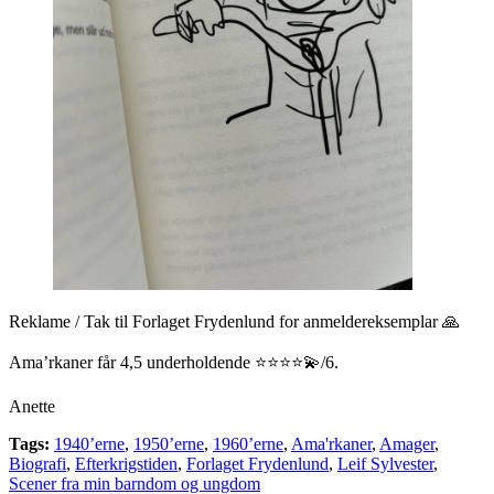
Reklame / Tak til Forlaget Frydenlund for anmeldereksemplar 🙏
Ama’rkaner får 4,5 underholdende ⭐️⭐️⭐️⭐️💫/6.
Anette
Tags:
1940’erne
,
1950’erne
,
1960’erne
,
Ama'rkaner
,
Amager
,
Biografi
,
Efterkrigstiden
,
Forlaget Frydenlund
,
Leif Sylvester
,
Scener fra min barndom og ungdom