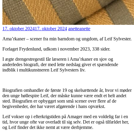
17. oktober 2024
17. oktober 2024
anette
anette
Ama’rkaner – scener fra min barndom og ungdom, af Leif Sylvester.
Forlaget Frydenlund, udkom i november 2023, 338 sider.
I ægte drengestregestil får læseren i Ama’rkaner en sjov og
anderledes biografi, der med lette nedslag giver et spændende
indblik i multikunstneren Leif Sylvesters liv.
Biografien omhandler de første 19 og skelsættende år, hvor vi møder
den unge bøllespire Leif, der måske kunne være endt et helt andet
sted. Biografien er opbygget som små scener over flere af de
begivenheder, der har været afgørende i hans opvækst.
Leif vokser op i efterkrigstiden på Amager med en voldelig far i en
tid, hvor unge ofte var overladt til sig selv. Det er også tilfældet her,
og Leif finder det ikke nemt at være derhjemme.