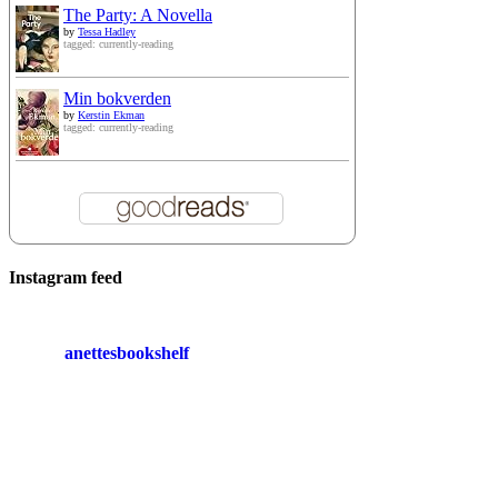
The Party: A Novella
by
Tessa Hadley
tagged: currently-reading
Min bokverden
by
Kerstin Ekman
tagged: currently-reading
Instagram feed
anettesbookshelf