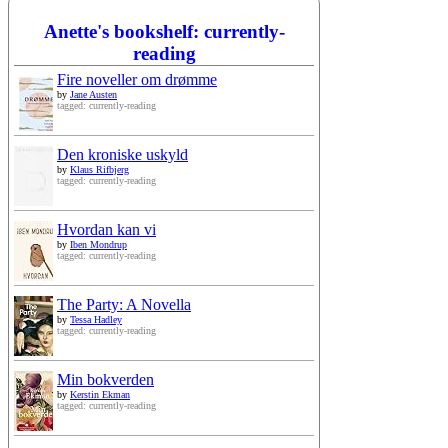
Anette's bookshelf: currently-
reading
Fire noveller om drømme
by
Jane Austen
tagged: currently-reading
Den kroniske uskyld
by
Klaus Rifbjerg
tagged: currently-reading
Hvordan kan vi
by
Iben Mondrup
tagged: currently-reading
The Party: A Novella
by
Tessa Hadley
tagged: currently-reading
Min bokverden
by
Kerstin Ekman
tagged: currently-reading