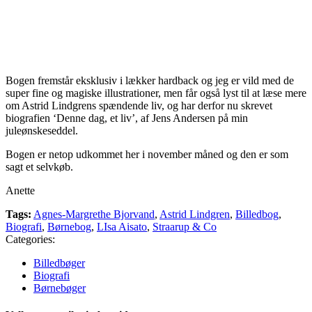
Bogen fremstår eksklusiv i lækker hardback og jeg er vild med de
super fine og magiske illustrationer, men får også lyst til at læse mere
om Astrid Lindgrens spændende liv, og har derfor nu skrevet
biografien ‘Denne dag, et liv’, af Jens Andersen på min
juleønskeseddel.
Bogen er netop udkommet her i november måned og den er som
sagt et selvkøb.
Anette
Tags:
Agnes-Margrethe Bjorvand
,
Astrid Lindgren
,
Billedbog
,
Biografi
,
Børnebog
,
LIsa Aisato
,
Straarup & Co
Categories:
Billedbøger
Biografi
Børnebøger