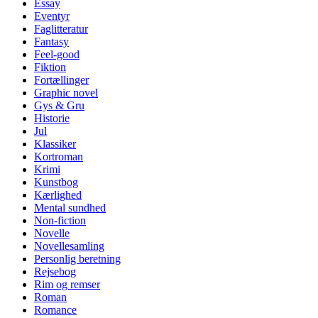
Essay
Eventyr
Faglitteratur
Fantasy
Feel-good
Fiktion
Fortællinger
Graphic novel
Gys & Gru
Historie
Jul
Klassiker
Kortroman
Krimi
Kunstbog
Kærlighed
Mental sundhed
Non-fiction
Novelle
Novellesamling
Personlig beretning
Rejsebog
Rim og remser
Roman
Romance