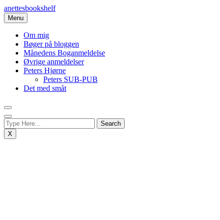
Skip
anettesbookshelf
to
Menu
content
Om mig
Bøger på bloggen
Månedens Boganmeldelse
Øvrige anmeldelser
Peters Hjørne
Peters SUB-PUB
Det med småt
X