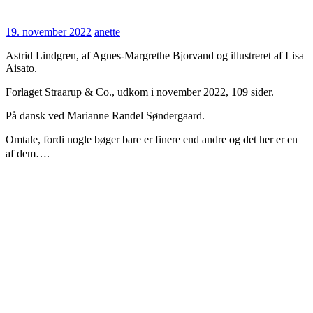
19.
anette
19. november 2022
anette
november
Astrid Lindgren, af Agnes-Margrethe Bjorvand og illustreret af Lisa
2022
Aisato.
Forlaget Straarup & Co., udkom i november 2022, 109 sider.
På dansk ved Marianne Randel Søndergaard.
Omtale, fordi nogle bøger bare er finere end andre og det her er en
af dem….