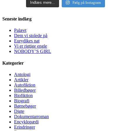
Indlæs mere...
Følg på Instagram
Seneste indlæg
Palæet
Dem vi stolede på
Eurydikes nat
Vi er rigtige engle
NOBODY’S GIRL
Kategorier
Antologi
Artikler
Autofiktion
Billedbøger
Biofiktion
Biografi
Børnebøger
Digte
Dokumentarroman
Encyklopædi
Erindringer