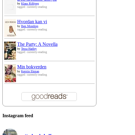
by
Klaus Rifbjerg
tagged: currently-reading
Hvordan kan vi
by
Iben Mondrup
tagged: currently-reading
The Party: A Novella
by
Tessa Hadley
tagged: currently-reading
Min bokverden
by
Kerstin Ekman
tagged: currently-reading
Instagram feed