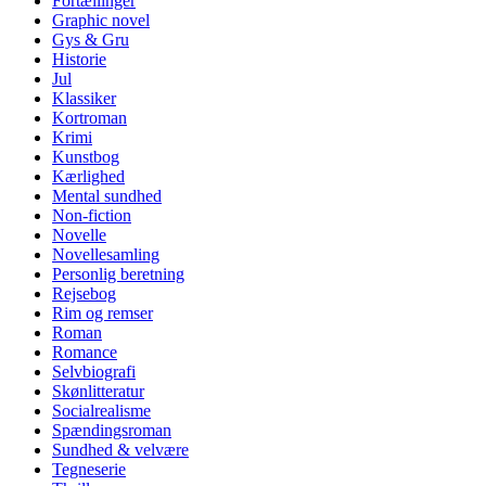
Fortællinger
Graphic novel
Gys & Gru
Historie
Jul
Klassiker
Kortroman
Krimi
Kunstbog
Kærlighed
Mental sundhed
Non-fiction
Novelle
Novellesamling
Personlig beretning
Rejsebog
Rim og remser
Roman
Romance
Selvbiografi
Skønlitteratur
Socialrealisme
Spændingsroman
Sundhed & velvære
Tegneserie