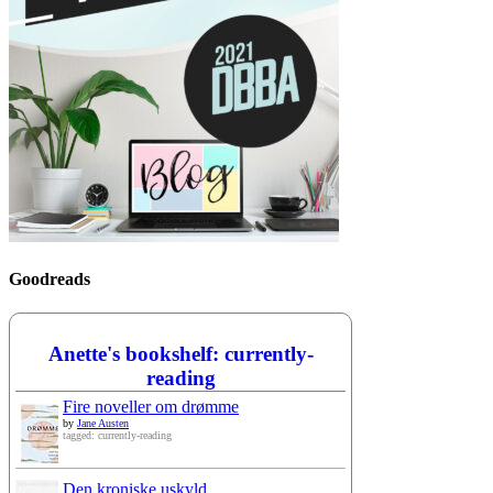
Goodreads
Anette's bookshelf: currently-
reading
Fire noveller om drømme
by
Jane Austen
tagged: currently-reading
Den kroniske uskyld