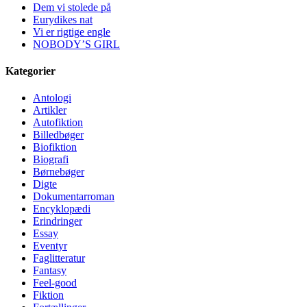
Dem vi stolede på
Eurydikes nat
Vi er rigtige engle
NOBODY’S GIRL
Kategorier
Antologi
Artikler
Autofiktion
Billedbøger
Biofiktion
Biografi
Børnebøger
Digte
Dokumentarroman
Encyklopædi
Erindringer
Essay
Eventyr
Faglitteratur
Fantasy
Feel-good
Fiktion