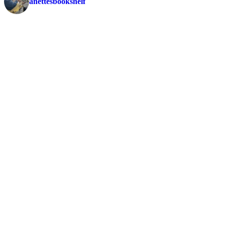
anettesbookshelf