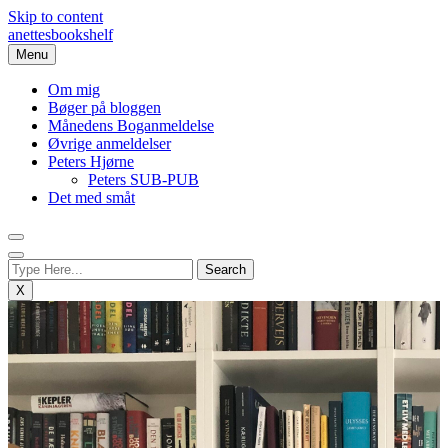
Skip to content
anettesbookshelf
Menu
Om mig
Bøger på bloggen
Månedens Boganmeldelse
Øvrige anmeldelser
Peters Hjørne
Peters SUB-PUB
Det med småt
X