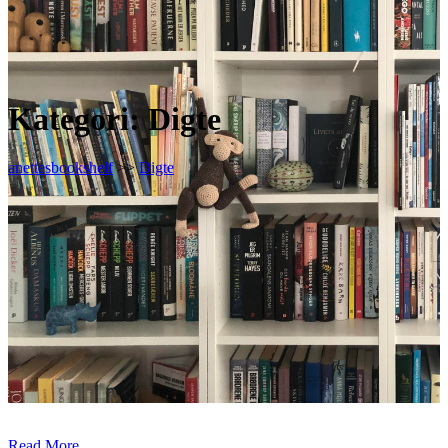
Kategori:
Digte
anettesbookshelf
>>
Digte
Read More