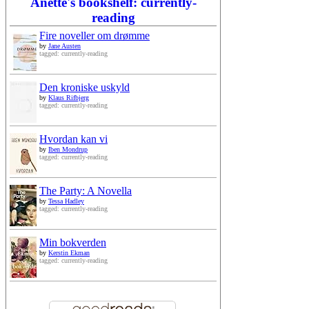
Anette's bookshelf: currently-
reading
Fire noveller om drømme
by
Jane Austen
tagged: currently-reading
Den kroniske uskyld
by
Klaus Rifbjerg
tagged: currently-reading
Hvordan kan vi
by
Iben Mondrup
tagged: currently-reading
The Party: A Novella
by
Tessa Hadley
tagged: currently-reading
Min bokverden
by
Kerstin Ekman
tagged: currently-reading