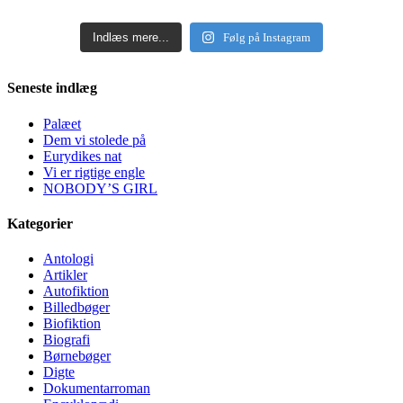
Indlæs mere...
Følg på Instagram
Seneste indlæg
Palæet
Dem vi stolede på
Eurydikes nat
Vi er rigtige engle
NOBODY’S GIRL
Kategorier
Antologi
Artikler
Autofiktion
Billedbøger
Biofiktion
Biografi
Børnebøger
Digte
Dokumentarroman