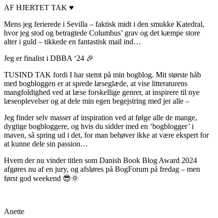
AF HJERTET TAK ♥️
Mens jeg ferierede i Sevilla – faktisk midt i den smukke Katedral,
hvor jeg stod og betragtede Columbus’ grav og det kæmpe store
alter i guld – tikkede en fantastisk mail ind…
Jeg er finalist i DBBA ‘24 🎉
TUSIND TAK fordi I har stemt på min bogblog. Mit største håb
med bogbloggen er at sprede læseglæde, at vise litteraturens
mangfoldighed ved at læse forskellige genrer, at inspirere til nye
læseoplevelser og at dele min egen begejstring med jer alle –
Jeg finder selv masser af inspiration ved at følge alle de mange,
dygtige bogbloggere, og hvis du sidder med en ‘bogblogger’ i
maven, så spring ud i det, for man behøver ikke at være ekspert for
at kunne dele sin passion…
Hvem der nu vinder titlen som Danish Book Blog Award 2024
afgøres nu af en jury, og afsløres på BogForum på fredag – men
først god weekend 😎🌞
Anette