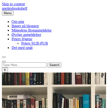
Skip to content
anettesbookshelf
Menu
Om mig
Bøger på bloggen
Månedens Boganmeldelse
Øvrige anmeldelser
Peters Hjørne
Peters SUB-PUB
Det med småt
X