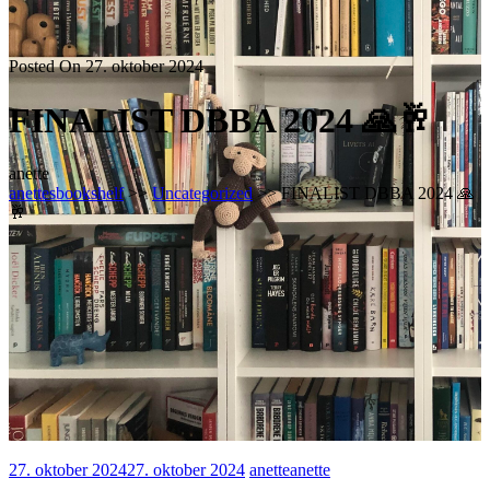
Posted On 27. oktober 2024
FINALIST DBBA 2024 🙏🥂
anette
anettesbookshelf
>>
Uncategorized
>> FINALIST DBBA 2024 🙏
🥂
27. oktober 2024
27. oktober 2024
anette
anette