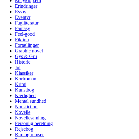
Encyklopædi
Erindringer
Essay
Eventyr
Faglitteratur
Fantasy
Feel-good
Fiktion
Fortællinger
Graphic novel
Gys & Gru
Historie
Jul
Klassiker
Kortroman
Krimi
Kunstbog
Kærlighed
Mental sundhed
Non-fiction
Novelle
Novellesamling
Personlig beretning
Rejsebog
Rim og remser