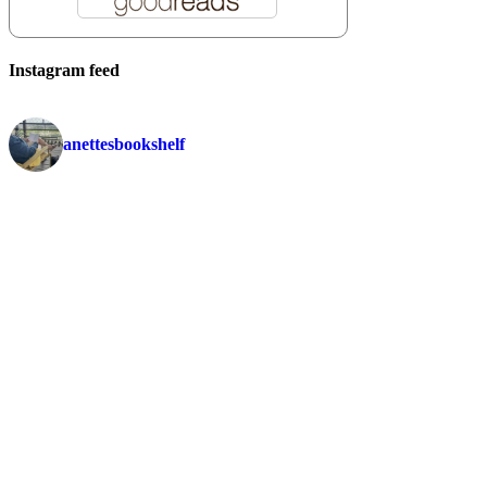
Instagram feed
anettesbookshelf