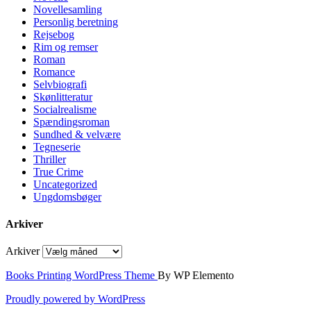
Novellesamling
Personlig beretning
Rejsebog
Rim og remser
Roman
Romance
Selvbiografi
Skønlitteratur
Socialrealisme
Spændingsroman
Sundhed & velvære
Tegneserie
Thriller
True Crime
Uncategorized
Ungdomsbøger
Arkiver
Arkiver
Books Printing WordPress Theme
By WP Elemento
Proudly powered by WordPress