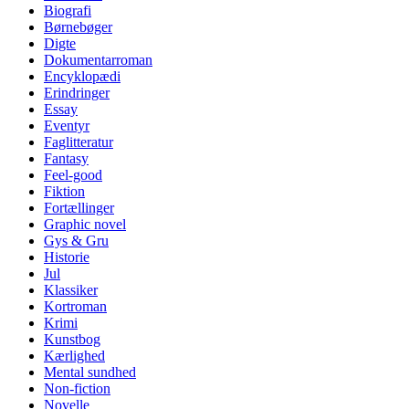
Biografi
Børnebøger
Digte
Dokumentarroman
Encyklopædi
Erindringer
Essay
Eventyr
Faglitteratur
Fantasy
Feel-good
Fiktion
Fortællinger
Graphic novel
Gys & Gru
Historie
Jul
Klassiker
Kortroman
Krimi
Kunstbog
Kærlighed
Mental sundhed
Non-fiction
Novelle