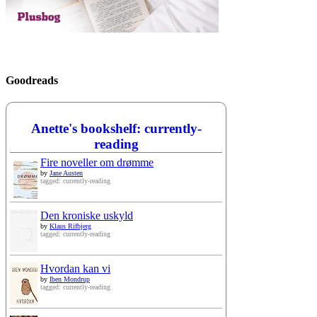
Goodreads
Anette's bookshelf: currently-
reading
Fire noveller om drømme
by
Jane Austen
tagged: currently-reading
Den kroniske uskyld
by
Klaus Rifbjerg
tagged: currently-reading
Hvordan kan vi
by
Iben Mondrup
tagged: currently-reading