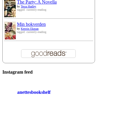
The Party: A Novella
by
Tessa Hadley
tagged: currently-reading
Min bokverden
by
Kerstin Ekman
tagged: currently-reading
Instagram feed
anettesbookshelf