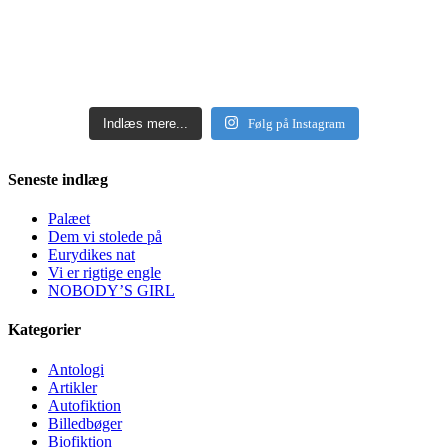
Indlæs mere...
Følg på Instagram
Seneste indlæg
Palæet
Dem vi stolede på
Eurydikes nat
Vi er rigtige engle
NOBODY’S GIRL
Kategorier
Antologi
Artikler
Autofiktion
Billedbøger
Biofiktion