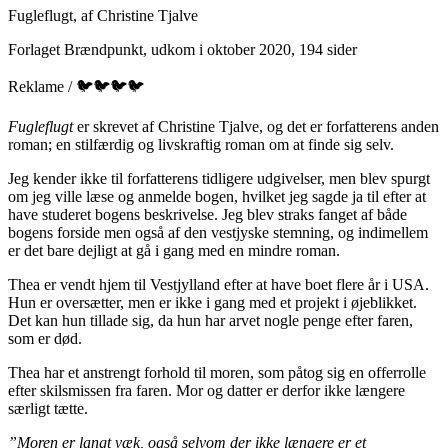
Fugleflugt, af Christine Tjalve
Forlaget Brændpunkt, udkom i oktober 2020, 194 sider
Reklame / 🐦🐦🐦🐦
Fugleflugt
er skrevet af Christine Tjalve, og det er forfatterens anden
roman; en stilfærdig og livskraftig roman om at finde sig selv.
Jeg kender ikke til forfatterens tidligere udgivelser, men blev spurgt
om jeg ville læse og anmelde bogen, hvilket jeg sagde ja til efter at
have studeret bogens beskrivelse. Jeg blev straks fanget af både
bogens forside men også af den vestjyske stemning, og indimellem
er det bare dejligt at gå i gang med en mindre roman.
Thea er vendt hjem til Vestjylland efter at have boet flere år i USA.
Hun er oversætter, men er ikke i gang med et projekt i øjeblikket.
Det kan hun tillade sig, da hun har arvet nogle penge efter faren,
som er død.
Thea har et anstrengt forhold til moren, som påtog sig en offerrolle
efter skilsmissen fra faren. Mor og datter er derfor ikke længere
særligt tætte.
”Moren er langt væk, også selvom der ikke længere er et