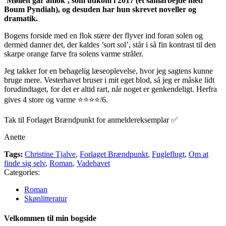
’Møllen går amok’, som udkom i 2017 (et samarbejde med
Boum Pyndiah), og desuden har hun skrevet noveller og
dramatik.
Bogens forside med en flok stære der flyver ind foran solen og
dermed danner det, der kaldes ’sort sol’, står i så fin kontrast til den
skarpe orange farve fra solens varme stråler.
Jeg takker for en behagelig læseoplevelse, hvor jeg sagtens kunne
bruge mere. Vesterhavet bruser i mit eget blod, så jeg er måske lidt
forudindtaget, for det er altid rart, når noget er genkendeligt. Herfra
gives 4 store og varme ⭐⭐⭐⭐/6.
Tak til Forlaget Brændpunkt for anmeldereksemplar ✅
Anette
Tags:
Christine Tjalve
,
Forlaget Brændpunkt
,
Fugleflugt
,
Om at
finde sig selv
,
Roman
,
Vadehavet
Categories:
Roman
Skønlitteratur
Velkommen til min bogside