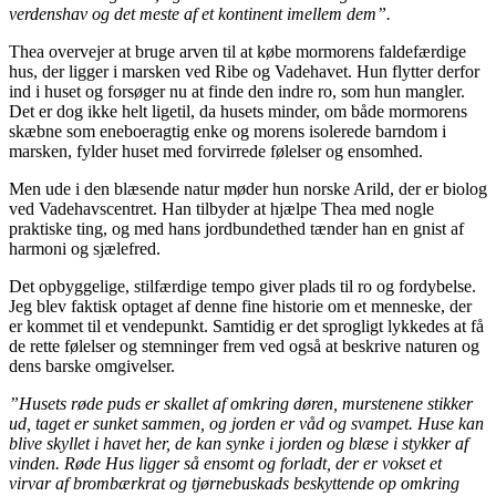
verdenshav og det meste af et kontinent imellem dem”.
Thea overvejer at bruge arven til at købe mormorens faldefærdige
hus, der ligger i marsken ved Ribe og Vadehavet. Hun flytter derfor
ind i huset og forsøger nu at finde den indre ro, som hun mangler.
Det er dog ikke helt ligetil, da husets minder, om både mormorens
skæbne som eneboeragtig enke og morens isolerede barndom i
marsken, fylder huset med forvirrede følelser og ensomhed.
Men ude i den blæsende natur møder hun norske Arild, der er biolog
ved Vadehavscentret. Han tilbyder at hjælpe Thea med nogle
praktiske ting, og med hans jordbundethed tænder han en gnist af
harmoni og sjælefred.
Det opbyggelige, stilfærdige tempo giver plads til ro og fordybelse.
Jeg blev faktisk optaget af denne fine historie om et menneske, der
er kommet til et vendepunkt. Samtidig er det sprogligt lykkedes at få
de rette følelser og stemninger frem ved også at beskrive naturen og
dens barske omgivelser.
”Husets røde puds er skallet af omkring døren, murstenene stikker
ud, taget er sunket sammen, og jorden er våd og svampet. Huse kan
blive skyllet i havet her, de kan synke i jorden og blæse i stykker af
vinden. Røde Hus ligger så ensomt og forladt, der er vokset et
virvar af brombærkrat og tjørnebuskads beskyttende op omkring