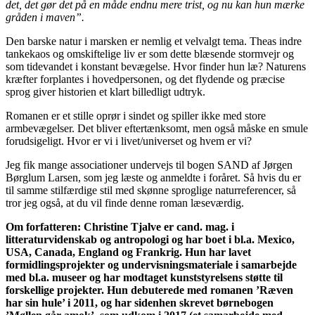
det, det gør det på en måde endnu mere trist, og nu kan hun mærke
gråden i maven”.
Den barske natur i marsken er nemlig et velvalgt tema. Theas indre
tankekaos og omskiftelige liv er som dette blæsende stormvejr og
som tidevandet i konstant bevægelse. Hvor finder hun læ? Naturens
kræfter forplantes i hovedpersonen, og det flydende og præcise
sprog giver historien et klart billedligt udtryk.
Romanen er et stille oprør i sindet og spiller ikke med store
armbevægelser. Det bliver eftertænksomt, men også måske en smule
forudsigeligt. Hvor er vi i livet/universet og hvem er vi?
Jeg fik mange associationer undervejs til bogen SAND af Jørgen
Børglum Larsen, som jeg læste og anmeldte i foråret. Så hvis du er
til samme stilfærdige stil med skønne sproglige naturreferencer, så
tror jeg også, at du vil finde denne roman læseværdig.
Om forfatteren: Christine Tjalve er cand. mag. i
litteraturvidenskab og antropologi og har boet i bl.a. Mexico,
USA, Canada, England og Frankrig. Hun har lavet
formidlingsprojekter og undervisningsmateriale i samarbejde
med bl.a. museer og har modtaget kunststyrelsens støtte til
forskellige projekter. Hun debuterede med romanen ’Ræven
har sin hule’ i 2011, og har sidenhen skrevet børnebogen