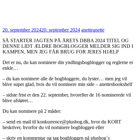
20. september 2024
20. september 2024
anette
anette
SÅ STARTER JAGTEN PÅ ÅRETS DBBA 2024 TITEL OG
DENNE LIDT ÆLDRE BOGBLOGGER MELDER SIG IND I
KAMPEN, MEN JEG FÅR BRUG FOR JERES HJÆLP
Det er nu, du kan nominere din yndlingsbogblogger og reglerne er
enkle…
– du kan nominere alle de bogbloggere, du lyster… men jeg vil
blive super glad, hvis du vil nominere min side – anettesbookshelf
– sidste frist er den 22. september, hvorefter de 16 nominerede vil
blive afsløret…
Du
kan nominere på 2 måder:
– send en mail til konkurrence@plusbog.dk, hvor du KORT
beskriver, hvorfor du vil nominere bogbloggen eller
– skriv en kommentar og tag bogbloggen på plusbog´s