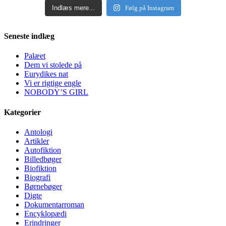
Indlæs mere...
Følg på Instagram
Seneste indlæg
Palæet
Dem vi stolede på
Eurydikes nat
Vi er rigtige engle
NOBODY’S GIRL
Kategorier
Antologi
Artikler
Autofiktion
Billedbøger
Biofiktion
Biografi
Børnebøger
Digte
Dokumentarroman
Encyklopædi
Erindringer