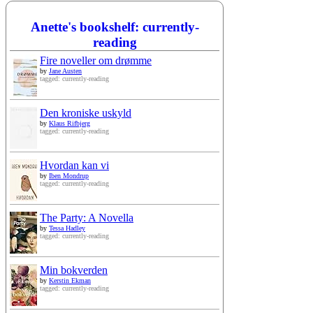
Anette's bookshelf: currently-
reading
Fire noveller om drømme
by
Jane Austen
tagged: currently-reading
Den kroniske uskyld
by
Klaus Rifbjerg
tagged: currently-reading
Hvordan kan vi
by
Iben Mondrup
tagged: currently-reading
The Party: A Novella
by
Tessa Hadley
tagged: currently-reading
Min bokverden
by
Kerstin Ekman
tagged: currently-reading