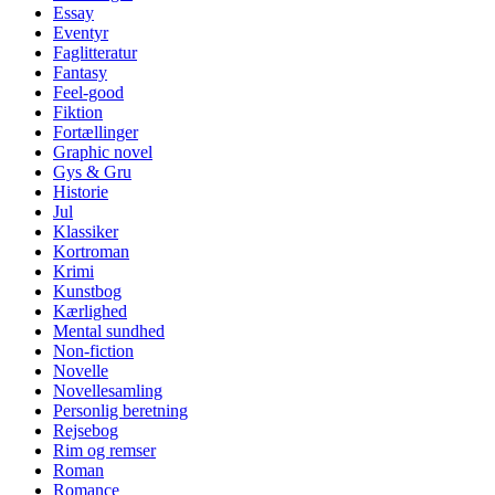
Essay
Eventyr
Faglitteratur
Fantasy
Feel-good
Fiktion
Fortællinger
Graphic novel
Gys & Gru
Historie
Jul
Klassiker
Kortroman
Krimi
Kunstbog
Kærlighed
Mental sundhed
Non-fiction
Novelle
Novellesamling
Personlig beretning
Rejsebog
Rim og remser
Roman
Romance