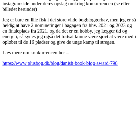
instagramside under deres opslag omkring konkurrencen (se efter
billedet herunder)
Jeg er bare en lille fisk i det store vilde bogbloggerhav, men jeg er så
heldig at have 2 nomineringer i bagagen fra hhv. 2021 og 2023 og
en finaleplads fra 2021, og da det er en hobby, jeg lægger tid og
energi i, så synes jeg også det fortsat kunne være sjovt at være med i
opløbet til de 16 pladser og give de unge kamp til stregen.
Læs mere om konkurrencen her –
https://www.plusbog.dk/blog/danish-book-blog-award-798