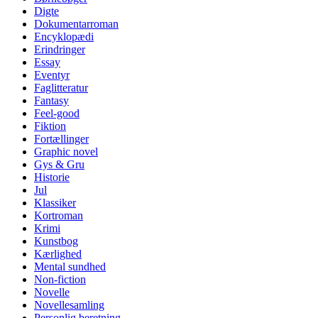
Digte
Dokumentarroman
Encyklopædi
Erindringer
Essay
Eventyr
Faglitteratur
Fantasy
Feel-good
Fiktion
Fortællinger
Graphic novel
Gys & Gru
Historie
Jul
Klassiker
Kortroman
Krimi
Kunstbog
Kærlighed
Mental sundhed
Non-fiction
Novelle
Novellesamling
Personlig beretning