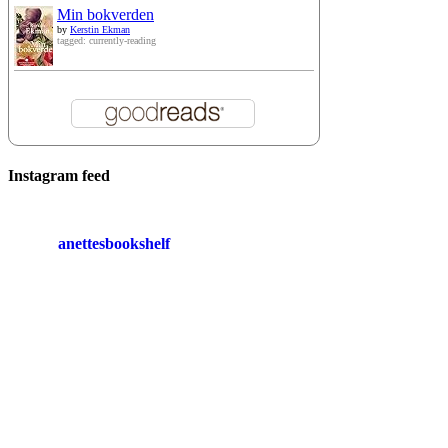
Min bokverden
by
Kerstin Ekman
tagged: currently-reading
Instagram feed
anettesbookshelf