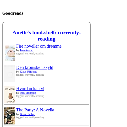
Goodreads
Anette's bookshelf: currently-
reading
Fire noveller om drømme
by
Jane Austen
tagged: currently-reading
Den kroniske uskyld
by
Klaus Rifbjerg
tagged: currently-reading
Hvordan kan vi
by
Iben Mondrup
tagged: currently-reading
The Party: A Novella
by
Tessa Hadley
tagged: currently-reading