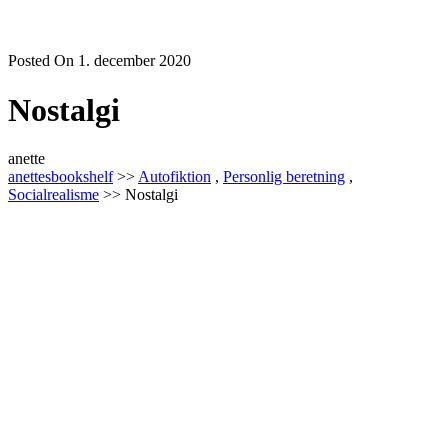
Posted On 1. december 2020
Nostalgi
anette
anettesbookshelf
>>
Autofiktion
,
Personlig beretning
,
Socialrealisme
>> Nostalgi