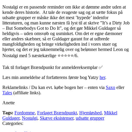
Nostalgi er en passende reminder om ikke at dømme andre uden at
kende deres historie. At tale de svageste sag og at sætte fokus på
udsatte grupper er måske ikke det mest ’hypede’ indenfor
litteraturen, og man kunne næsten få lyst til at skrive ”It’s a Dirty Job
– But Somebodys Got to Do It”, og det gør Mikkel Guldager så
heldigvis – uden omsvøb og usminket. Om det er egne dæmoner
eller andres skæbner, så er Guldager garant for at udbrede
mangfoldigheden og bringe virkeligheden ind i vores stuer og
hjerter, og det er jeg taknemmelig over og belønner hermed Leon og
Nostalgi med 5 næstekærlige ⭐⭐⭐⭐⭐/6.
Tak til forlaget Brændpunkt for anmeldereksemplar ✅
Læs min anmeldelse af forfatterens første bog Yatzy
her
.
Reklamelinks / Du kan evt. købe bogen her – enten via
Saxo
eller
Tales
(affiliate links).
Anette
Tags:
Fordomme
,
Forlaget Brændpunkt
,
Hjemløshed
,
Mikkel
Guldager
,
Nostalgi
,
Skæve eksistenser
,
udsatte grupper
Categories: