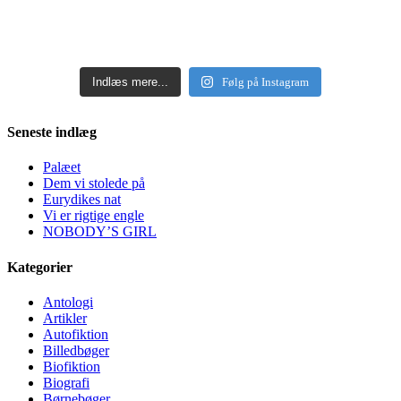
Indlæs mere...
Følg på Instagram
Seneste indlæg
Palæet
Dem vi stolede på
Eurydikes nat
Vi er rigtige engle
NOBODY’S GIRL
Kategorier
Antologi
Artikler
Autofiktion
Billedbøger
Biofiktion
Biografi
Børnebøger