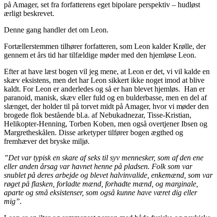
på Amager, set fra forfatterens eget bipolare perspektiv – hudløst
ærligt beskrevet.
Denne gang handler det om Leon.
Fortællerstemmen tilhører forfatteren, som Leon kalder Krølle, der
gennem et års tid har tilfældige møder med den hjemløse Leon.
Efter at have læst bogen vil jeg mene, at Leon er det, vi vil kalde en
skæv eksistens, men det har Leon sikkert ikke noget imod at blive
kaldt. For Leon er anderledes og så er han blevet hjemløs. Han er
paranoid, manisk, skæv eller fuld og en bulderbasse, men en del af
slænget, der holder til på torvet midt på Amager, hvor vi møder den
brogede flok bestående bl.a. af Nebukadnezar, Tisse-Kristian,
Helikopter-Henning, Torben Koben, men også overtjener Ibsen og
Margretheskålen. Disse arketyper tilfører bogen ægthed og
fremhæver det bryske miljø.
”Det var typisk en skare af seks til syv mennesker, som af den ene
eller anden årsag var havnet henne på pladsen. Folk som var
snublet på deres arbejde og blevet halvinvalide, enkemænd, som var
røget på flasken, forladte mænd, forhadte mænd, og marginale,
aparte og små eksistenser, som også kunne have været dig eller
mig”.