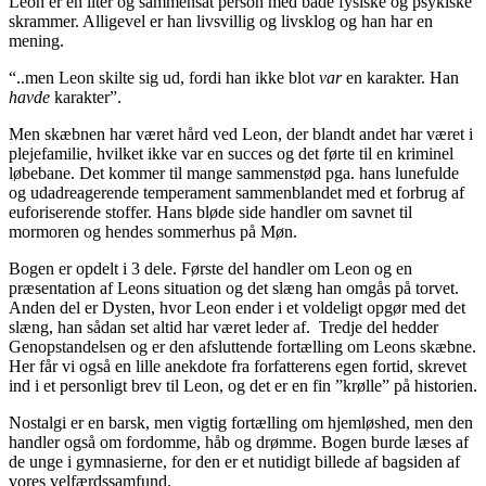
Leon er en ilter og sammensat person med både fysiske og psykiske
skrammer. Alligevel er han livsvillig og livsklog og han har en
mening.
“..men Leon skilte sig ud, fordi han ikke blot
var
en karakter. Han
havde
karakter”.
Men skæbnen har været hård ved Leon, der blandt andet har været i
plejefamilie, hvilket ikke var en succes og det førte til en kriminel
løbebane. Det kommer til mange sammenstød pga. hans lunefulde
og udadreagerende temperament sammenblandet med et forbrug af
euforiserende stoffer. Hans bløde side handler om savnet til
mormoren og hendes sommerhus på Møn.
Bogen er opdelt i 3 dele. Første del handler om Leon og en
præsentation af Leons situation og det slæng han omgås på torvet.
Anden del er Dysten, hvor Leon ender i et voldeligt opgør med det
slæng, han sådan set altid har været leder af. Tredje del hedder
Genopstandelsen og er den afsluttende fortælling om Leons skæbne.
Her får vi også en lille anekdote fra forfatterens egen fortid, skrevet
ind i et personligt brev til Leon, og det er en fin ”krølle” på historien.
Nostalgi er en barsk, men vigtig fortælling om hjemløshed, men den
handler også om fordomme, håb og drømme. Bogen burde læses af
de unge i gymnasierne, for den er et nutidigt billede af bagsiden af
vores velfærdssamfund.