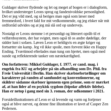
Guldager skriver flydende og let og meget af bogen er i dialogform,
hvilket understreger Leons sprog og fandenivoldske personlighed.
Det er jeg vild med, og så beriges man også som læser med
fremmedord, i hvert fald for mit vedkommende, og jeg elsker når mit
ordforråd udvides og at jeg må slå ord op undervejs.
Nostalgi er Leons stemme i et personligt og litterært opråb til et
velfærdssystem, der har svigtet, men også til os andre dødelige, der
sidder lunt i sofaen. Løven Leon er heldigvis en ægte kriger og
fortsætter sin kamp. Jeg vil ikke spoile, men forvent ikke en Happy
Ending. Tværtimod efterlades man tung om hjertet, men også med
sunde og reflekterende tanker om næstekærlighed.
Om forfatteren: Mikkel Guldager, f. 1977, er cand. mag. i
engelsk fra KU og arbejder på sin afhandling som Dr. Phil. fra
Freie Universität i Berlin. Han skriver skæbnefortællinger om
karakterer på randen af samfundet og konventionerne, og
skildrer sådanne skæbner igennem egen prisme, som er mærket
af, at han lider af en psykisk sygdom (bipolar affektiv lidelse).
Han er netop i gang med sin 3. roman, der udkommer i 2021.
Forsideillustrationen af Leon er så levende og varm og fortjener
også at blive nævnt, og denne fine illustration er lavet af Casper Zen
Pedersen.