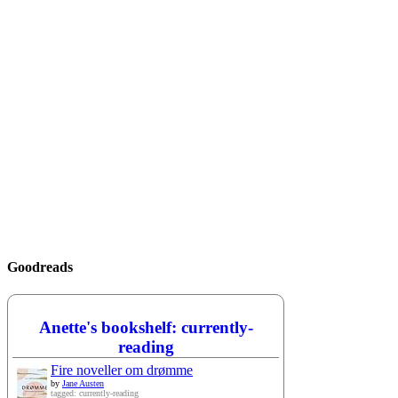
Goodreads
Anette's bookshelf: currently-
reading
Fire noveller om drømme
by
Jane Austen
tagged: currently-reading