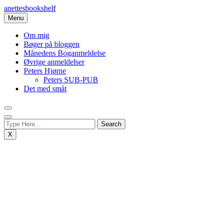
Skip
anettesbookshelf
to
Menu
content
Om mig
Bøger på bloggen
Månedens Boganmeldelse
Øvrige anmeldelser
Peters Hjørne
Peters SUB-PUB
Det med småt
X