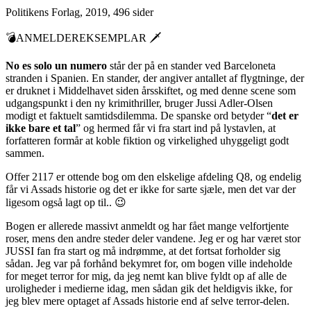
Politikens Forlag, 2019, 496 sider
💣ANMELDEREKSEMPLAR 🗡
No es solo un numero
står der på en stander ved Barceloneta
stranden i Spanien. En stander, der angiver antallet af flygtninge, der
er druknet i Middelhavet siden årsskiftet, og med denne scene som
udgangspunkt i den ny krimithriller, bruger Jussi Adler-Olsen
modigt et faktuelt samtidsdilemma. De spanske ord betyder “
det er
ikke bare et tal
” og hermed får vi fra start ind på lystavlen, at
forfatteren formår at koble fiktion og virkelighed uhyggeligt godt
sammen.
Offer 2117 er ottende bog om den elskelige afdeling Q8, og endelig
får vi Assads historie og det er ikke for sarte sjæle, men det var der
ligesom også lagt op til.. 😉
Bogen er allerede massivt anmeldt og har fået mange velfortjente
roser, mens den andre steder deler vandene. Jeg er og har været stor
JUSSI fan fra start og må indrømme, at det fortsat forholder sig
sådan. Jeg var på forhånd bekymret for, om bogen ville indeholde
for meget terror for mig, da jeg nemt kan blive fyldt op af alle de
uroligheder i medierne idag, men sådan gik det heldigvis ikke, for
jeg blev mere optaget af Assads historie end af selve terror-delen.