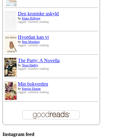
Den kroniske uskyld
by
Klaus Rifbjerg
tagged: currently-reading
Hvordan kan vi
by
Iben Mondrup
tagged: currently-reading
The Party: A Novella
by
Tessa Hadley
tagged: currently-reading
Min bokverden
by
Kerstin Ekman
tagged: currently-reading
Instagram feed