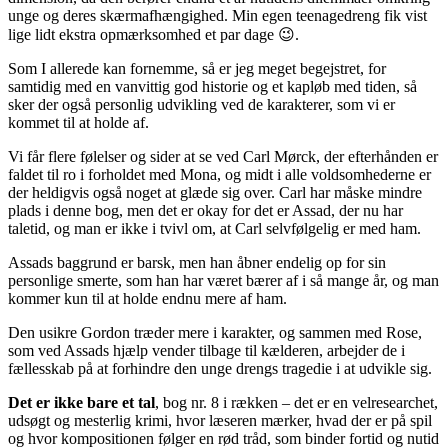
unge og deres skærmafhængighed. Min egen teenagedreng fik vist
lige lidt ekstra opmærksomhed et par dage 😉.
Som I allerede kan fornemme, så er jeg meget begejstret, for
samtidig med en vanvittig god historie og et kapløb med tiden, så
sker der også personlig udvikling ved de karakterer, som vi er
kommet til at holde af.
Vi får flere følelser og sider at se ved Carl Mørck, der efterhånden er
faldet til ro i forholdet med Mona, og midt i alle voldsomhederne er
der heldigvis også noget at glæde sig over. Carl har måske mindre
plads i denne bog, men det er okay for det er Assad, der nu har
taletid, og man er ikke i tvivl om, at Carl selvfølgelig er med ham.
Assads baggrund er barsk, men han åbner endelig op for sin
personlige smerte, som han har været bærer af i så mange år, og man
kommer kun til at holde endnu mere af ham.
Den usikre Gordon træder mere i karakter, og sammen med Rose,
som ved Assads hjælp vender tilbage til kælderen, arbejder de i
fællesskab på at forhindre den unge drengs tragedie i at udvikle sig.
Det er ikke bare et tal
, bog nr. 8 i rækken – det er en velresearchet,
udsøgt og mesterlig krimi, hvor læseren mærker, hvad der er på spil
og hvor kompositionen følger en rød tråd, som binder fortid og nutid