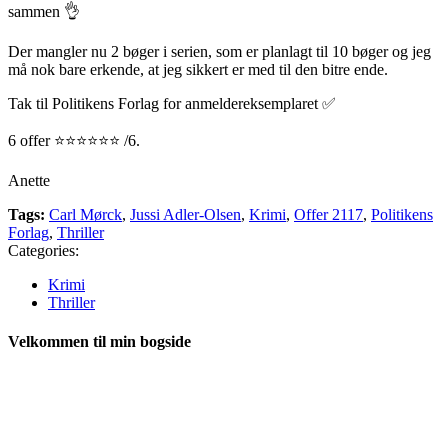
sammen 👌
Der mangler nu 2 bøger i serien, som er planlagt til 10 bøger og jeg
må nok bare erkende, at jeg sikkert er med til den bitre ende.
Tak til Politikens Forlag for anmeldereksemplaret ✅
6 offer ⭐️⭐️⭐️⭐️⭐️⭐️ /6.
Anette
Tags:
Carl Mørck
,
Jussi Adler-Olsen
,
Krimi
,
Offer 2117
,
Politikens
Forlag
,
Thriller
Categories:
Krimi
Thriller
Velkommen til min bogside