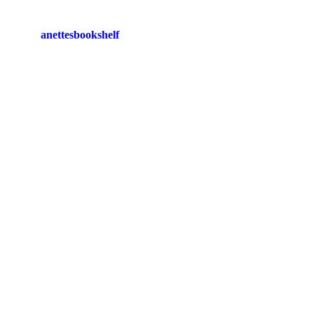
anettesbookshelf