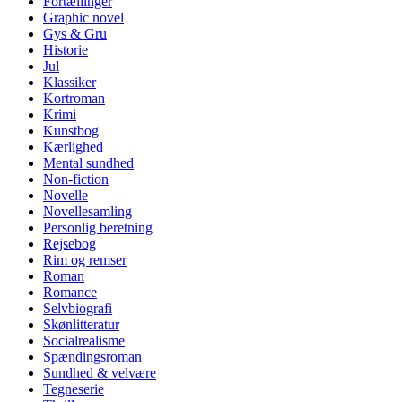
Fortællinger
Graphic novel
Gys & Gru
Historie
Jul
Klassiker
Kortroman
Krimi
Kunstbog
Kærlighed
Mental sundhed
Non-fiction
Novelle
Novellesamling
Personlig beretning
Rejsebog
Rim og remser
Roman
Romance
Selvbiografi
Skønlitteratur
Socialrealisme
Spændingsroman
Sundhed & velvære
Tegneserie