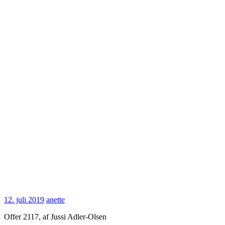
12.
anette
12. juli 2019
anette
juli
Offer 2117, af Jussi Adler-Olsen
2019