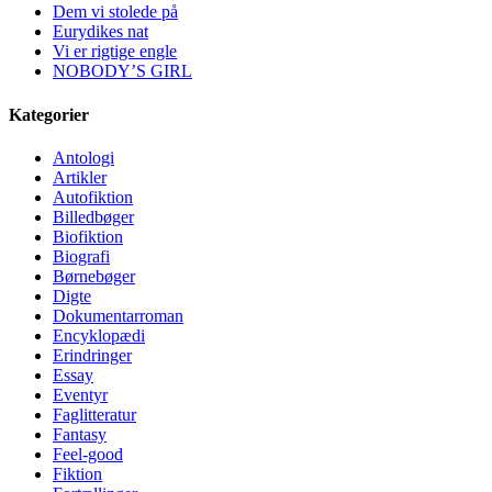
Dem vi stolede på
Eurydikes nat
Vi er rigtige engle
NOBODY’S GIRL
Kategorier
Antologi
Artikler
Autofiktion
Billedbøger
Biofiktion
Biografi
Børnebøger
Digte
Dokumentarroman
Encyklopædi
Erindringer
Essay
Eventyr
Faglitteratur
Fantasy
Feel-good
Fiktion