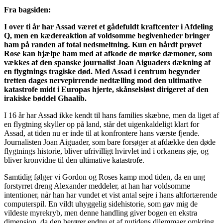
Fra bagsiden:
I over ti år har Assad været et gådefuldt kraftcenter i Afdeling
Q, men en kædereaktion af voldsomme begivenheder bringer
ham på randen af total nedsmeltning. Kun en hårdt prøvet
Rose kan hjælpe ham med at afkode de mørke dæmoner, som
vækkes af den spanske journalist Joan Aiguaders dækning af
en flygtnings tragiske død. Med Assad i centrum begynder
tretten dages nervepirrende nedtælling mod den ultimative
katastrofe midt i Europas hjerte, skånselsløst dirigeret af den
irakiske bøddel Ghaalib.
I 16 år har Assad ikke kendt til hans families skæbne, men da liget af
en flygtning skyller op på land, står det uigenkaldeligt klart for
Assad, at tiden nu er inde til at konfrontere hans værste fjende.
Journalisten Joan Aiguader, som bare forsøger at afdække den døde
flygtnings historie, bliver ufrivilligt hvirvlet ind i orkanens øje, og
bliver kronvidne til den ultimative katastrofe.
Samtidig følger vi Gordon og Roses kamp mod tiden, da en ung
forstyrret dreng Alexander meddeler, at han har voldsomme
intentioner, når han har vundet et vist antal sejre i hans altfortærende
computerspil. En vildt uhyggelig sidehistorie, som gav mig de
vildeste myrekryb, men denne handling giver bogen en ekstra
dimension, da den berører endnu et af nutidens dilemmaer omkring