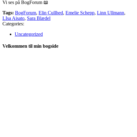
Vi ses på BogForum 📖
Tags:
BogForum
,
Elin Cullhed
,
Emelie Schepp
,
Linn Ullmann
,
LIsa Aisato
,
Sara Blædel
Categories:
Uncategorized
Velkommen til min bogside