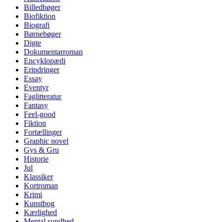
Billedbøger
Biofiktion
Biografi
Børnebøger
Digte
Dokumentarroman
Encyklopædi
Erindringer
Essay
Eventyr
Faglitteratur
Fantasy
Feel-good
Fiktion
Fortællinger
Graphic novel
Gys & Gru
Historie
Jul
Klassiker
Kortroman
Krimi
Kunstbog
Kærlighed
Mental sundhed