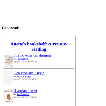
Goodreads
Anette's bookshelf: currently-
reading
Fire noveller om drømme
by
Jane Austen
tagged: currently-reading
Den kroniske uskyld
by
Klaus Rifbjerg
tagged: currently-reading
Hvordan kan vi
by
Iben Mondrup
tagged: currently-reading