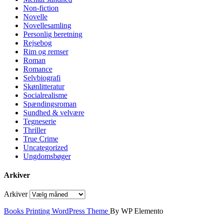
Non-fiction
Novelle
Novellesamling
Personlig beretning
Rejsebog
Rim og remser
Roman
Romance
Selvbiografi
Skønlitteratur
Socialrealisme
Spændingsroman
Sundhed & velvære
Tegneserie
Thriller
True Crime
Uncategorized
Ungdomsbøger
Arkiver
Arkiver
Books Printing WordPress Theme
By WP Elemento