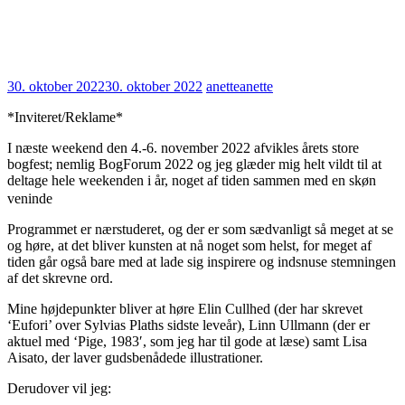
30. oktober 2022
30. oktober 2022
anette
anette
*Inviteret/Reklame*
I næste weekend den 4.-6. november 2022 afvikles årets store
bogfest; nemlig BogForum 2022 og jeg glæder mig helt vildt til at
deltage hele weekenden i år, noget af tiden sammen med en skøn
veninde
Programmet er nærstuderet, og der er som sædvanligt så meget at se
og høre, at det bliver kunsten at nå noget som helst, for meget af
tiden går også bare med at lade sig inspirere og indsnuse stemningen
af det skrevne ord.
Mine højdepunkter bliver at høre Elin Cullhed (der har skrevet
‘Eufori’ over Sylvias Plaths sidste leveår), Linn Ullmann (der er
aktuel med ‘Pige, 1983′, som jeg har til gode at læse) samt Lisa
Aisato, der laver gudsbenådede illustrationer.
Derudover vil jeg: