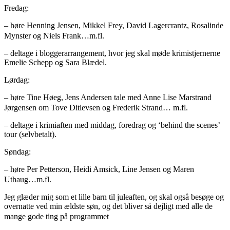
Fredag:
– høre Henning Jensen, Mikkel Frey, David Lagercrantz, Rosalinde
Mynster og Niels Frank…m.fl.
– deltage i bloggerarrangement, hvor jeg skal møde krimistjernerne
Emelie Schepp og Sara Blædel.
Lørdag:
– høre Tine Høeg, Jens Andersen tale med Anne Lise Marstrand
Jørgensen om Tove Ditlevsen og Frederik Strand… m.fl.
– deltage i krimiaften med middag, foredrag og ‘behind the scenes’
tour (selvbetalt).
Søndag:
– høre Per Petterson, Heidi Amsick, Line Jensen og Maren
Uthaug…m.fl.
Jeg glæder mig som et lille barn til juleaften, og skal også besøge og
overnatte ved min ældste søn, og det bliver så dejligt med alle de
mange gode ting på programmet