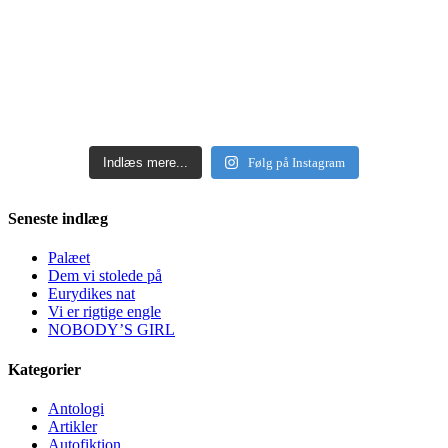
Indlæs mere...
Følg på Instagram
Seneste indlæg
Palæet
Dem vi stolede på
Eurydikes nat
Vi er rigtige engle
NOBODY’S GIRL
Kategorier
Antologi
Artikler
Autofiktion