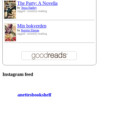
The Party: A Novella
by
Tessa Hadley
tagged: currently-reading
Min bokverden
by
Kerstin Ekman
tagged: currently-reading
Instagram feed
anettesbookshelf