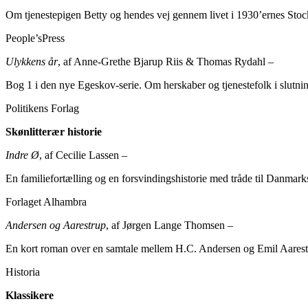
Om tjenestepigen Betty og hendes vej gennem livet i 1930’ernes Stock
People’sPress
Ulykkens år
, af Anne-Grethe Bjarup Riis & Thomas Rydahl –
Bog 1 i den nye Egeskov-serie. Om herskaber og tjenestefolk i slutnin
Politikens Forlag
Skønlitterær historie
Indre Ø
, af Cecilie Lassen –
En familiefortælling og en forsvindingshistorie med tråde til Danmar
Forlaget Alhambra
Andersen og Aarestrup
, af Jørgen Lange Thomsen –
En kort roman over en samtale mellem H.C. Andersen og Emil Aarestru
Historia
Klassikere