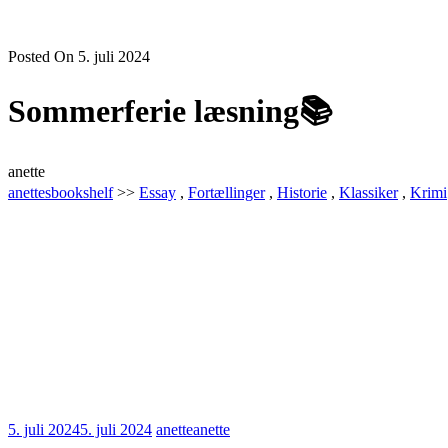
Posted On 5. juli 2024
Sommerferie læsning📚
anette
anettesbookshelf
>>
Essay
,
Fortællinger
,
Historie
,
Klassiker
,
Krimi
5. juli 2024
5. juli 2024
anette
anette