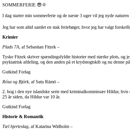
SOMMERFERIE 😎🌞
I dag starter min sommerferie og de næste 3 uger vil jeg nyde nature
Jeg har som altid samlet en stak feriebøger, hvor jeg har valgt forskell
Krimier
Plads 7A
, af Sebastian Fitzek –
Tyske Fitzek skriver spændingsfyldte historier med stærke plots, og je
psykiatrisk afdeling, og den anden på et krydstogtskib og nu denne p
Gutkind Forlag
Rósa og Björk
, af Satu Rämö –
2. bog i den nye islandske serie med kriminalkommissær Hildur, hvis
25 år siden, da Hildur var 10 år.
Gutkind Forlag
Historie & Romantik
Tæl hjerteslag
, af Katarina Widholm –