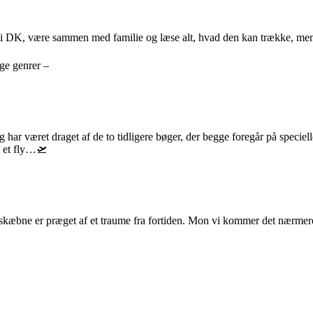
n i DK, være sammen med familie og læse alt, hvad den kan trække, men 
ige genrer –
g har været draget af de to tidligere bøger, der begge foregår på specie
å et fly…🛫
 skæbne er præget af et traume fra fortiden. Mon vi kommer det nærmer