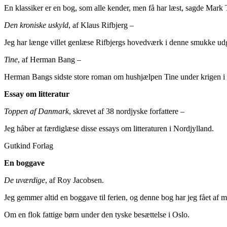
En klassiker er en bog, som alle kender, men få har læst, sagde Mark T
Den kroniske uskyld
, af Klaus Rifbjerg –
Jeg har længe villet genlæse Rifbjergs hovedværk i denne smukke udga
Tine
, af Herman Bang –
Herman Bangs sidste store roman om hushjælpen Tine under krigen i 18
Essay om litteratur
Toppen af Danmark
, skrevet af 38 nordjyske forfattere –
Jeg håber at færdiglæse disse essays om litteraturen i Nordjylland.
Gutkind Forlag
En boggave
De uværdige
, af Roy Jacobsen.
Jeg gemmer altid en boggave til ferien, og denne bog har jeg fået af m
Om en flok fattige børn under den tyske besættelse i Oslo.