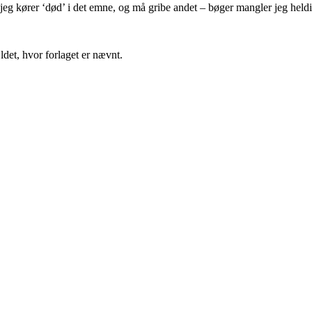
ke jeg kører ‘død’ i det emne, og må gribe andet – bøger mangler jeg hel
det, hvor forlaget er nævnt.