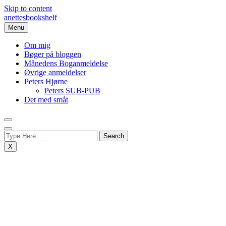
Skip to content
anettesbookshelf
Menu
Om mig
Bøger på bloggen
Månedens Boganmeldelse
Øvrige anmeldelser
Peters Hjørne
Peters SUB-PUB
Det med småt
X