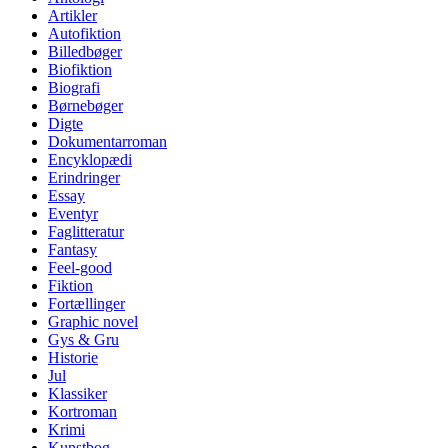
Artikler
Autofiktion
Billedbøger
Biofiktion
Biografi
Børnebøger
Digte
Dokumentarroman
Encyklopædi
Erindringer
Essay
Eventyr
Faglitteratur
Fantasy
Feel-good
Fiktion
Fortællinger
Graphic novel
Gys & Gru
Historie
Jul
Klassiker
Kortroman
Krimi
Kunstbog