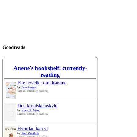
Goodreads
Anette's bookshelf: currently-
reading
Fire noveller om drømme
by
Jane Austen
tagged: currently-reading
Den kroniske uskyld
by
Klaus Rifbjerg
tagged: currently-reading
Hvordan kan vi
by
Iben Mondrup
tagged: currently-reading