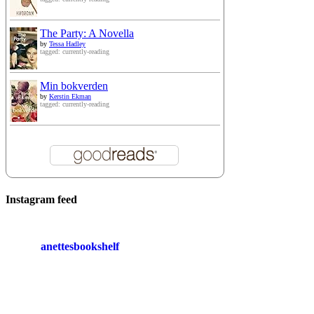
The Party: A Novella
by
Tessa Hadley
tagged: currently-reading
Min bokverden
by
Kerstin Ekman
tagged: currently-reading
Instagram feed
anettesbookshelf