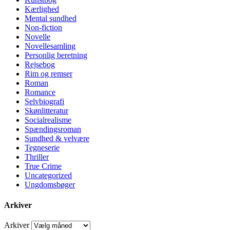
Kærlighed
Mental sundhed
Non-fiction
Novelle
Novellesamling
Personlig beretning
Rejsebog
Rim og remser
Roman
Romance
Selvbiografi
Skønlitteratur
Socialrealisme
Spændingsroman
Sundhed & velvære
Tegneserie
Thriller
True Crime
Uncategorized
Ungdomsbøger
Arkiver
Arkiver