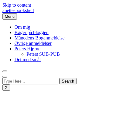
Skip to content
anettesbookshelf
Menu
Om mig
Bøger på bloggen
Månedens Boganmeldelse
Øvrige anmeldelser
Peters Hjørne
Peters SUB-PUB
Det med småt
X