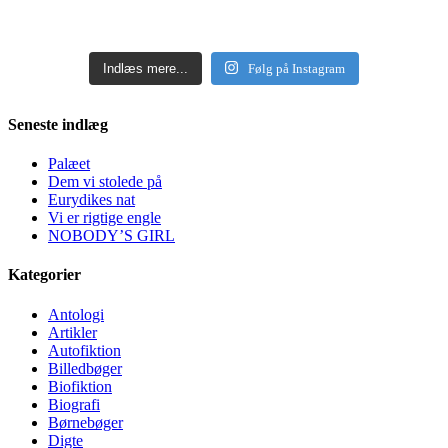
Indlæs mere...
Følg på Instagram
Seneste indlæg
Palæet
Dem vi stolede på
Eurydikes nat
Vi er rigtige engle
NOBODY’S GIRL
Kategorier
Antologi
Artikler
Autofiktion
Billedbøger
Biofiktion
Biografi
Børnebøger
Digte