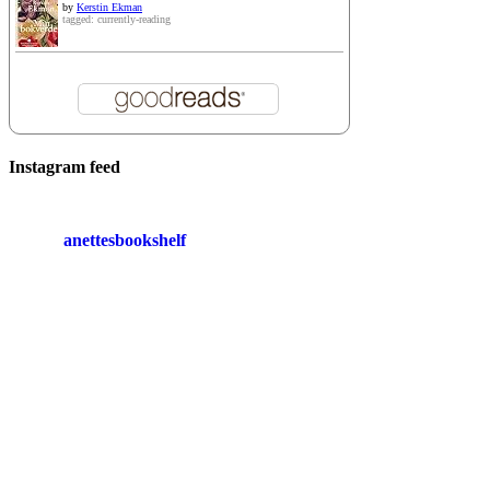
by
Kerstin Ekman
tagged: currently-reading
Instagram feed
anettesbookshelf