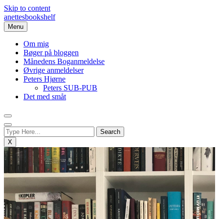
Skip to content
anettesbookshelf
Menu
Om mig
Bøger på bloggen
Månedens Boganmeldelse
Øvrige anmeldelser
Peters Hjørne
Peters SUB-PUB
Det med småt
X