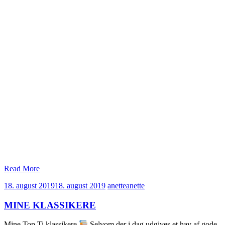
Read More
18. august 2019
18. august 2019
anette
anette
MINE KLASSIKERE
Mine Top Ti klassikere
Selvom der i dag udgives et hav af gode