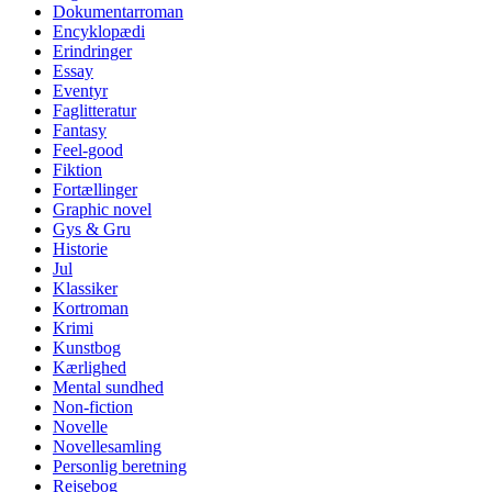
Dokumentarroman
Encyklopædi
Erindringer
Essay
Eventyr
Faglitteratur
Fantasy
Feel-good
Fiktion
Fortællinger
Graphic novel
Gys & Gru
Historie
Jul
Klassiker
Kortroman
Krimi
Kunstbog
Kærlighed
Mental sundhed
Non-fiction
Novelle
Novellesamling
Personlig beretning
Rejsebog