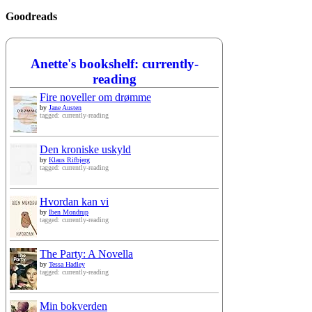
Goodreads
Anette's bookshelf: currently-
reading
Fire noveller om drømme
by
Jane Austen
tagged: currently-reading
Den kroniske uskyld
by
Klaus Rifbjerg
tagged: currently-reading
Hvordan kan vi
by
Iben Mondrup
tagged: currently-reading
The Party: A Novella
by
Tessa Hadley
tagged: currently-reading
Min bokverden