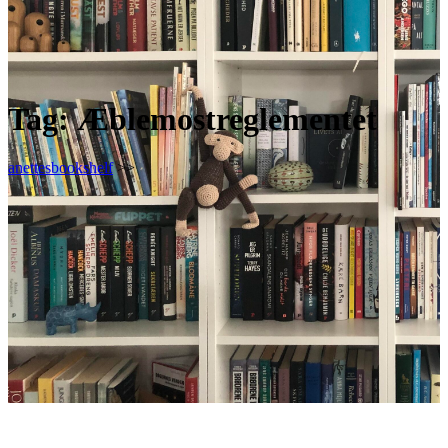
Tag:
Æblemostreglementet
anettesbookshelf
>>