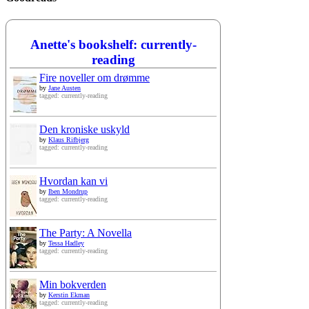
Anette's bookshelf: currently-
reading
Fire noveller om drømme
by
Jane Austen
tagged: currently-reading
Den kroniske uskyld
by
Klaus Rifbjerg
tagged: currently-reading
Hvordan kan vi
by
Iben Mondrup
tagged: currently-reading
The Party: A Novella
by
Tessa Hadley
tagged: currently-reading
Min bokverden
by
Kerstin Ekman
tagged: currently-reading