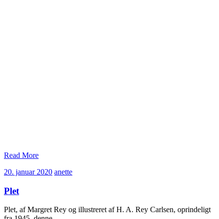
Read More
20.
anette
20. januar 2020
anette
januar
2020
Plet
Plet, af Margret Rey og illustreret af H. A. Rey Carlsen, oprindeligt
fra 1945, denne…