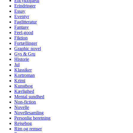
Encyklopædi
Erindringer
Essay
Eventyr
Faglitteratur
Fantasy
Feel-good
Fiktion
Fortællinger
Graphic novel
Gys & Gru
Historie
Jul
Klassiker
Kortroman
Krimi
Kunstbog
Kærlighed
Mental sundhed
Non-fiction
Novelle
Novellesamling
Personlig beretning
Rejsebog
Rim og remser