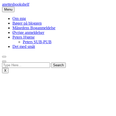
Skip
anettesbookshelf
to
Menu
content
Om mig
Bøger på bloggen
Månedens Boganmeldelse
Øvrige anmeldelser
Peters Hjørne
Peters SUB-PUB
Det med småt
X