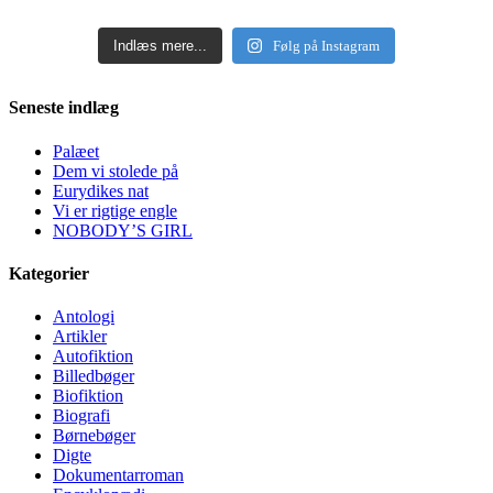
Indlæs mere...
Følg på Instagram
Seneste indlæg
Palæet
Dem vi stolede på
Eurydikes nat
Vi er rigtige engle
NOBODY’S GIRL
Kategorier
Antologi
Artikler
Autofiktion
Billedbøger
Biofiktion
Biografi
Børnebøger
Digte
Dokumentarroman