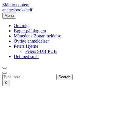
Skip to content
anettesbookshelf
Menu
Om mig
Bøger på bloggen
Månedens Boganmeldelse
Øvrige anmeldelser
Peters Hjørne
Peters SUB-PUB
Det med småt
X