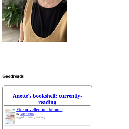
Goodreads
Anette's bookshelf: currently-
reading
Fire noveller om drømme
by
Jane Austen
tagged: currently-reading