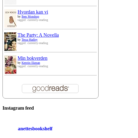
Hvordan kan vi
by
Iben Mondrup
tagged: currently-reading
The Party: A Novella
by
Tessa Hadley
tagged: currently-reading
Min bokverden
by
Kerstin Ekman
tagged: currently-reading
Instagram feed
anettesbookshelf