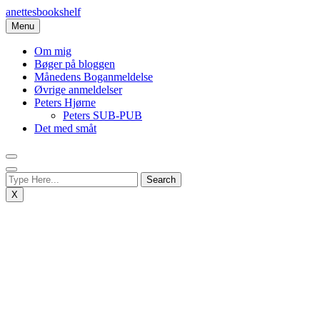
Skip
anettesbookshelf
to
Menu
content
Om mig
Bøger på bloggen
Månedens Boganmeldelse
Øvrige anmeldelser
Peters Hjørne
Peters SUB-PUB
Det med småt
X