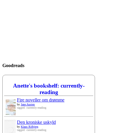
Goodreads
Anette's bookshelf: currently-
reading
Fire noveller om drømme
by
Jane Austen
tagged: currently-reading
Den kroniske uskyld
by
Klaus Rifbjerg
tagged: currently-reading