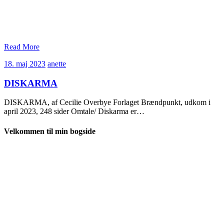
Read More
18.
anette
18. maj 2023
anette
maj
2023
DISKARMA
DISKARMA, af Cecilie Overbye Forlaget Brændpunkt, udkom i
april 2023, 248 sider Omtale/ Diskarma er…
Velkommen til min bogside