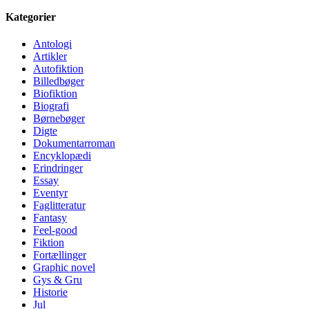
Kategorier
Antologi
Artikler
Autofiktion
Billedbøger
Biofiktion
Biografi
Børnebøger
Digte
Dokumentarroman
Encyklopædi
Erindringer
Essay
Eventyr
Faglitteratur
Fantasy
Feel-good
Fiktion
Fortællinger
Graphic novel
Gys & Gru
Historie
Jul