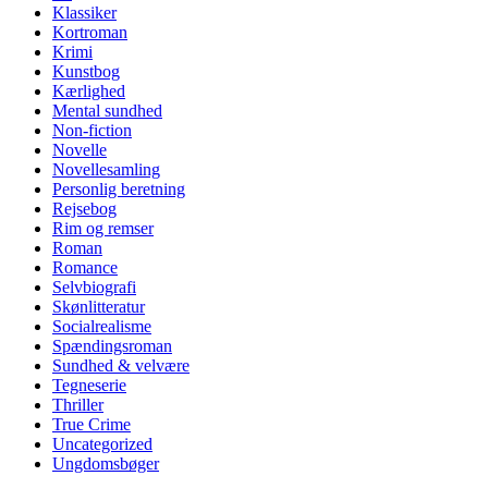
Klassiker
Kortroman
Krimi
Kunstbog
Kærlighed
Mental sundhed
Non-fiction
Novelle
Novellesamling
Personlig beretning
Rejsebog
Rim og remser
Roman
Romance
Selvbiografi
Skønlitteratur
Socialrealisme
Spændingsroman
Sundhed & velvære
Tegneserie
Thriller
True Crime
Uncategorized
Ungdomsbøger