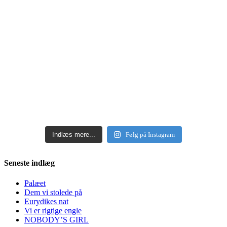
Indlæs mere...
Følg på Instagram
Seneste indlæg
Palæet
Dem vi stolede på
Eurydikes nat
Vi er rigtige engle
NOBODY’S GIRL