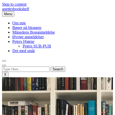
Skip to content
anettesbookshelf
Menu
Om mig
Bøger på bloggen
Månedens Boganmeldelse
Øvrige anmeldelser
Peters Hjørne
Peters SUB-PUB
Det med småt
X