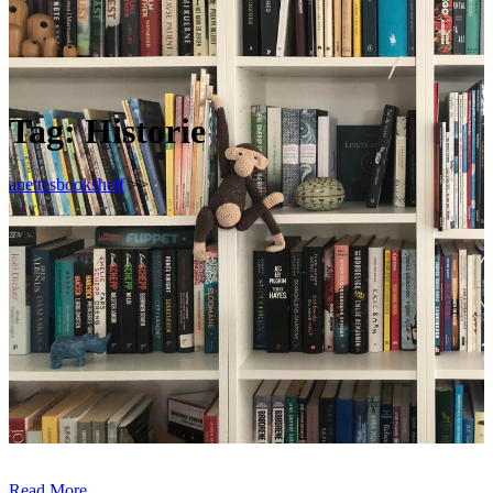
Tag:
Historie
anettesbookshelf
>>
Read More