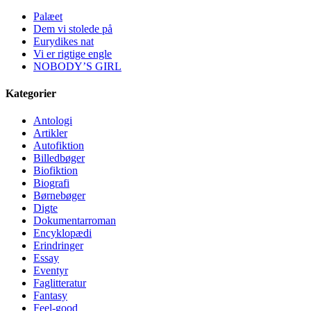
Palæet
Dem vi stolede på
Eurydikes nat
Vi er rigtige engle
NOBODY’S GIRL
Kategorier
Antologi
Artikler
Autofiktion
Billedbøger
Biofiktion
Biografi
Børnebøger
Digte
Dokumentarroman
Encyklopædi
Erindringer
Essay
Eventyr
Faglitteratur
Fantasy
Feel-good