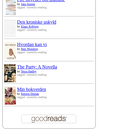
by
Jane Austen
tagged: currently-reading
Den kroniske uskyld
by
Klaus Rifbjerg
tagged: currently-reading
Hvordan kan vi
by
Iben Mondrup
tagged: currently-reading
The Party: A Novella
by
Tessa Hadley
tagged: currently-reading
Min bokverden
by
Kerstin Ekman
tagged: currently-reading