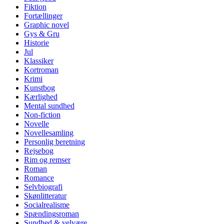
Fiktion
Fortællinger
Graphic novel
Gys & Gru
Historie
Jul
Klassiker
Kortroman
Krimi
Kunstbog
Kærlighed
Mental sundhed
Non-fiction
Novelle
Novellesamling
Personlig beretning
Rejsebog
Rim og remser
Roman
Romance
Selvbiografi
Skønlitteratur
Socialrealisme
Spændingsroman
Sundhed & velvære