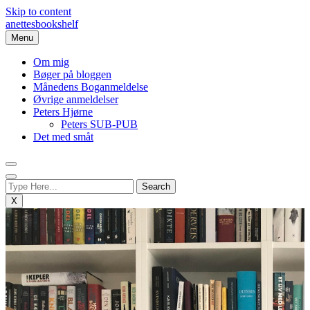
Skip to content
anettesbookshelf
Menu
Om mig
Bøger på bloggen
Månedens Boganmeldelse
Øvrige anmeldelser
Peters Hjørne
Peters SUB-PUB
Det med småt
X