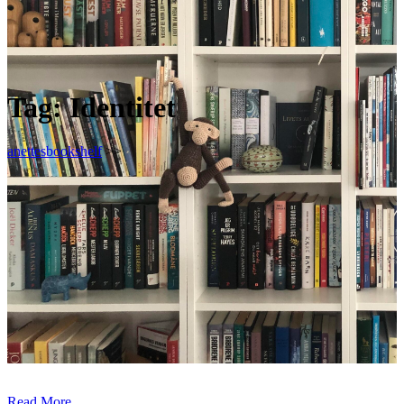
Tag:
Identitet
anettesbookshelf
>>
Read More