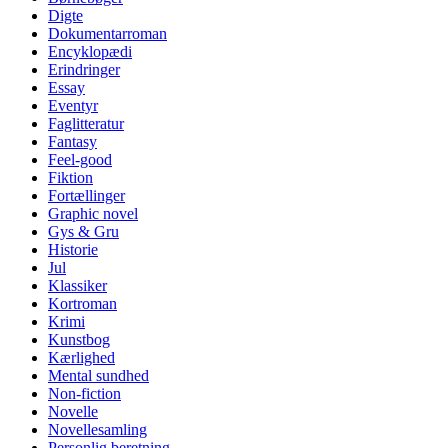
Digte
Dokumentarroman
Encyklopædi
Erindringer
Essay
Eventyr
Faglitteratur
Fantasy
Feel-good
Fiktion
Fortællinger
Graphic novel
Gys & Gru
Historie
Jul
Klassiker
Kortroman
Krimi
Kunstbog
Kærlighed
Mental sundhed
Non-fiction
Novelle
Novellesamling
Personlig beretning