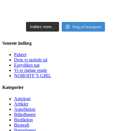
Indlæs mere...
Følg på Instagram
Seneste indlæg
Palæet
Dem vi stolede på
Eurydikes nat
Vi er rigtige engle
NOBODY’S GIRL
Kategorier
Antologi
Artikler
Autofiktion
Billedbøger
Biofiktion
Biografi
Børnebøger