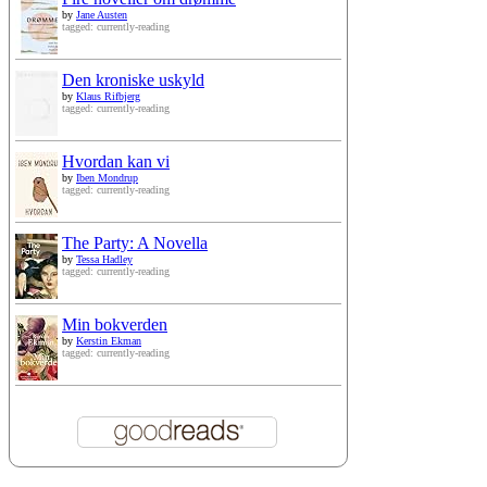
by
Jane Austen
tagged: currently-reading
Den kroniske uskyld
by
Klaus Rifbjerg
tagged: currently-reading
Hvordan kan vi
by
Iben Mondrup
tagged: currently-reading
The Party: A Novella
by
Tessa Hadley
tagged: currently-reading
Min bokverden
by
Kerstin Ekman
tagged: currently-reading