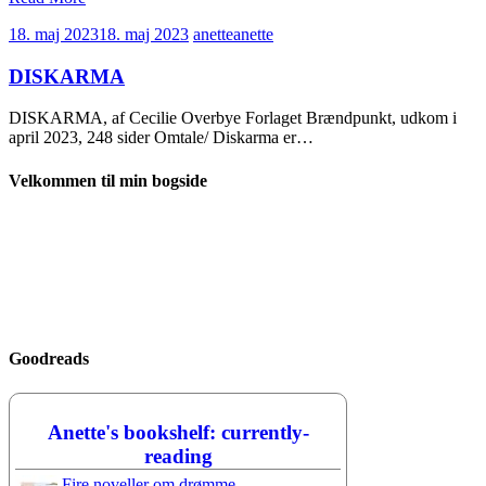
18. maj 2023
18. maj 2023
anette
anette
DISKARMA
DISKARMA, af Cecilie Overbye Forlaget Brændpunkt, udkom i
april 2023, 248 sider Omtale/ Diskarma er…
Velkommen til min bogside
Goodreads
Anette's bookshelf: currently-
reading
Fire noveller om drømme