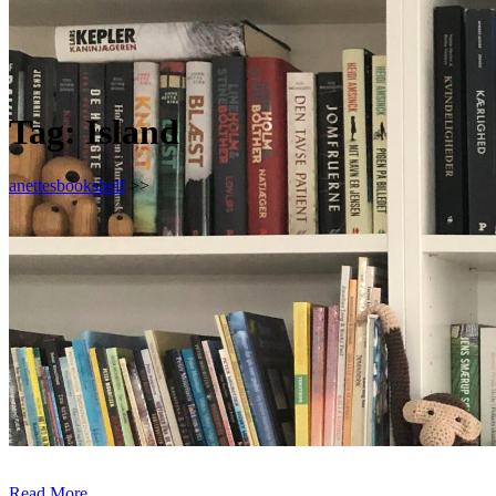
Tag:
Island
anettesbookshelf
>>
Read More