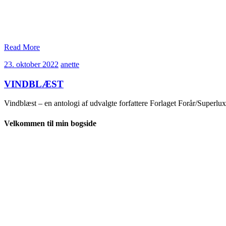
Read More
23.
anette
23. oktober 2022
anette
oktober
2022
VINDBLÆST
Vindblæst – en antologi af udvalgte forfattere Forlaget Forår/Super
Velkommen til min bogside