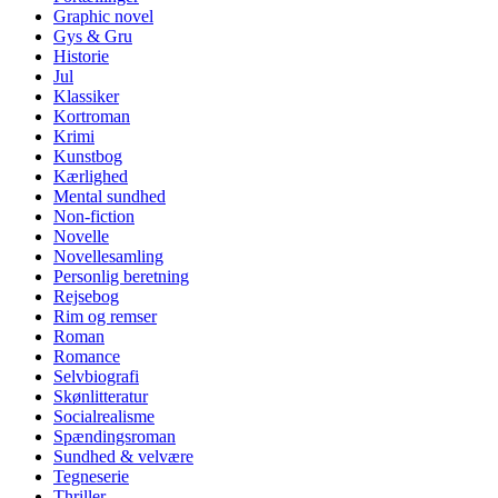
Graphic novel
Gys & Gru
Historie
Jul
Klassiker
Kortroman
Krimi
Kunstbog
Kærlighed
Mental sundhed
Non-fiction
Novelle
Novellesamling
Personlig beretning
Rejsebog
Rim og remser
Roman
Romance
Selvbiografi
Skønlitteratur
Socialrealisme
Spændingsroman
Sundhed & velvære
Tegneserie
Thriller