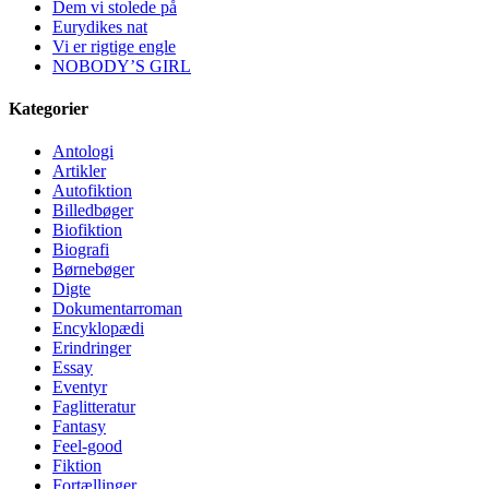
Dem vi stolede på
Eurydikes nat
Vi er rigtige engle
NOBODY’S GIRL
Kategorier
Antologi
Artikler
Autofiktion
Billedbøger
Biofiktion
Biografi
Børnebøger
Digte
Dokumentarroman
Encyklopædi
Erindringer
Essay
Eventyr
Faglitteratur
Fantasy
Feel-good
Fiktion
Fortællinger