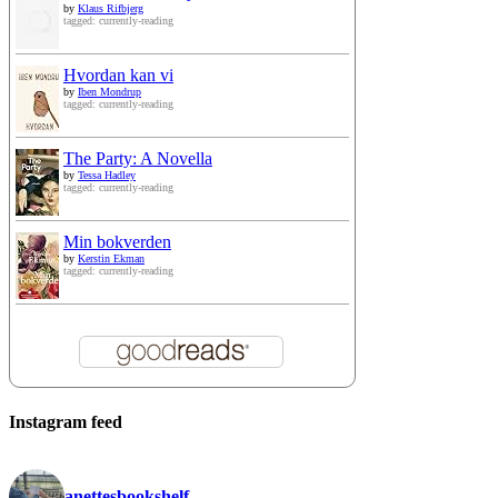
by
Klaus Rifbjerg
tagged: currently-reading
Hvordan kan vi
by
Iben Mondrup
tagged: currently-reading
The Party: A Novella
by
Tessa Hadley
tagged: currently-reading
Min bokverden
by
Kerstin Ekman
tagged: currently-reading
Instagram feed
anettesbookshelf