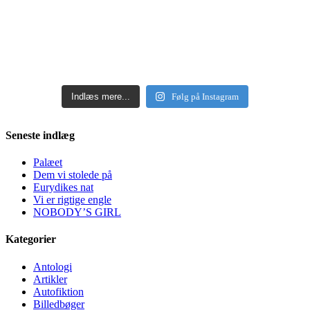
Indlæs mere...
Følg på Instagram
Seneste indlæg
Palæet
Dem vi stolede på
Eurydikes nat
Vi er rigtige engle
NOBODY’S GIRL
Kategorier
Antologi
Artikler
Autofiktion
Billedbøger