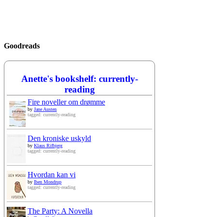
Goodreads
Anette's bookshelf: currently-
reading
Fire noveller om drømme
by
Jane Austen
tagged: currently-reading
Den kroniske uskyld
by
Klaus Rifbjerg
tagged: currently-reading
Hvordan kan vi
by
Iben Mondrup
tagged: currently-reading
The Party: A Novella