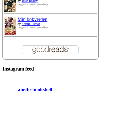
by
Tessa Hadley
tagged: currently-reading
Min bokverden
by
Kerstin Ekman
tagged: currently-reading
Instagram feed
anettesbookshelf