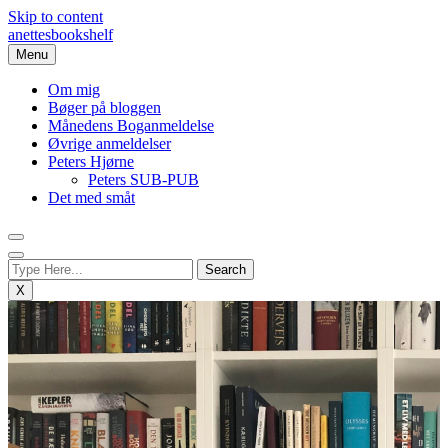
Skip to content
anettesbookshelf
Menu
Om mig
Bøger på bloggen
Månedens Boganmeldelse
Øvrige anmeldelser
Peters Hjørne
Peters SUB-PUB
Det med småt
X