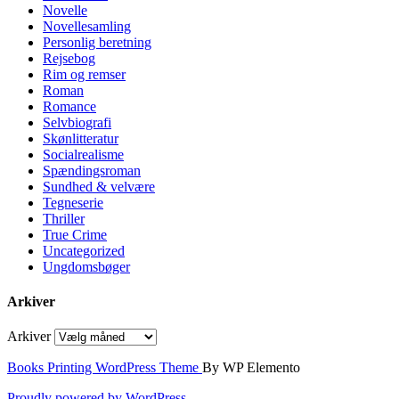
Novelle
Novellesamling
Personlig beretning
Rejsebog
Rim og remser
Roman
Romance
Selvbiografi
Skønlitteratur
Socialrealisme
Spændingsroman
Sundhed & velvære
Tegneserie
Thriller
True Crime
Uncategorized
Ungdomsbøger
Arkiver
Arkiver
Books Printing WordPress Theme
By WP Elemento
Proudly powered by WordPress