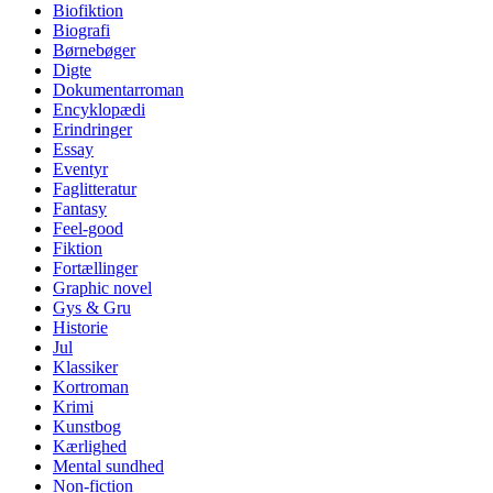
Biofiktion
Biografi
Børnebøger
Digte
Dokumentarroman
Encyklopædi
Erindringer
Essay
Eventyr
Faglitteratur
Fantasy
Feel-good
Fiktion
Fortællinger
Graphic novel
Gys & Gru
Historie
Jul
Klassiker
Kortroman
Krimi
Kunstbog
Kærlighed
Mental sundhed
Non-fiction