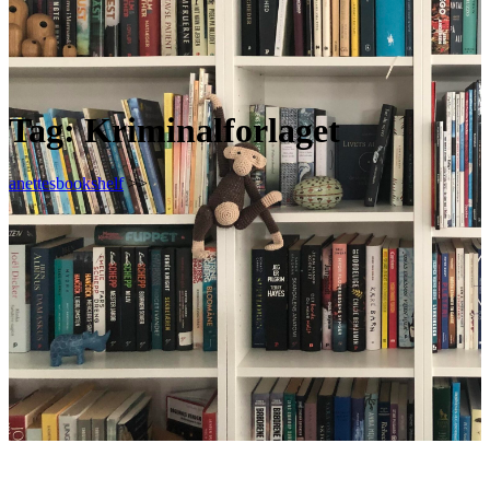
Tag:
Kriminalforlaget
anettesbookshelf
>>