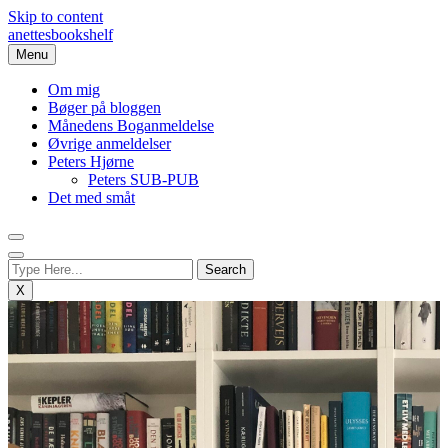
Skip to content
anettesbookshelf
Menu
Om mig
Bøger på bloggen
Månedens Boganmeldelse
Øvrige anmeldelser
Peters Hjørne
Peters SUB-PUB
Det med småt
X