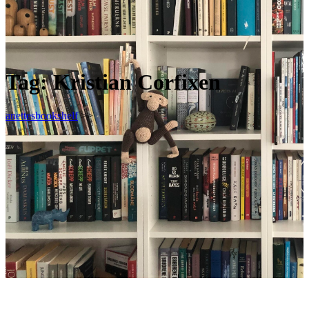
Tag:
Kristian Corfixen
anettesbookshelf
>>