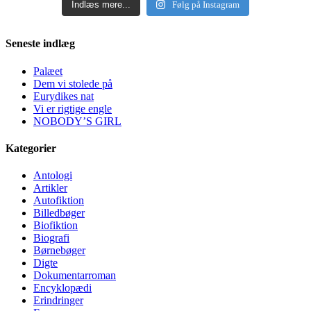
Indlæs mere...
Følg på Instagram
Seneste indlæg
Palæet
Dem vi stolede på
Eurydikes nat
Vi er rigtige engle
NOBODY’S GIRL
Kategorier
Antologi
Artikler
Autofiktion
Billedbøger
Biofiktion
Biografi
Børnebøger
Digte
Dokumentarroman
Encyklopædi
Erindringer