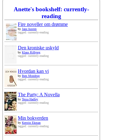
Anette's bookshelf: currently-
reading
Fire noveller om drømme
by
Jane Austen
tagged: currently-reading
Den kroniske uskyld
by
Klaus Rifbjerg
tagged: currently-reading
Hvordan kan vi
by
Iben Mondrup
tagged: currently-reading
The Party: A Novella
by
Tessa Hadley
tagged: currently-reading
Min bokverden
by
Kerstin Ekman
tagged: currently-reading