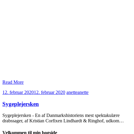
Read More
12. februar 2020
12. februar 2020
anette
anette
Sygeplejersken
Sygeplejersken - En af Danmarkshistoriens mest spektakulære
drabssager, af Kristian Corfixen Lindhardt & Ringhof, udkom…
Velkommen til min bogside