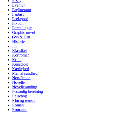
Essay
Eventyr
Faglitteratur
Fantasy
Feel-good
Fiktion
Fortællinger
Graphic novel
Gys & Gru
Historie
Jul
Klassiker
Kortroman
Krimi
Kunstbog
Kærlighed
Mental sundhed
Non-fiction
Novelle
Novellesamling
Personlig beretning
Rejsebog
Rim og remser
Roman
Romance