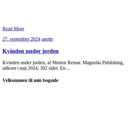
Read More
27.
anette
27. september 2024
anette
september
2024
Kvinden under jorden
Kvinden under jorden, af Morten Remar. Magnolia Publishing,
udkom i maj 2024, 302 sider. En…
Velkommen til min bogside