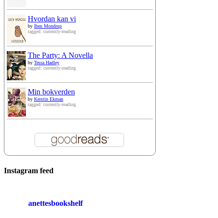
Hvordan kan vi
by
Iben Mondrup
tagged: currently-reading
The Party: A Novella
by
Tessa Hadley
tagged: currently-reading
Min bokverden
by
Kerstin Ekman
tagged: currently-reading
Instagram feed
anettesbookshelf