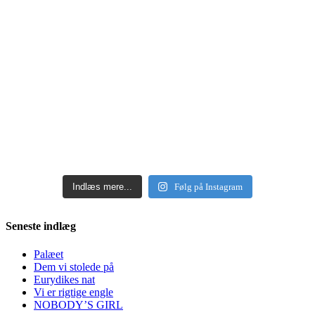
Indlæs mere...
Følg på Instagram
Seneste indlæg
Palæet
Dem vi stolede på
Eurydikes nat
Vi er rigtige engle
NOBODY’S GIRL