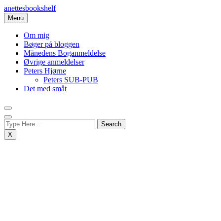
Skip
anettesbookshelf
to
Menu
content
Om mig
Bøger på bloggen
Månedens Boganmeldelse
Øvrige anmeldelser
Peters Hjørne
Peters SUB-PUB
Det med småt
X