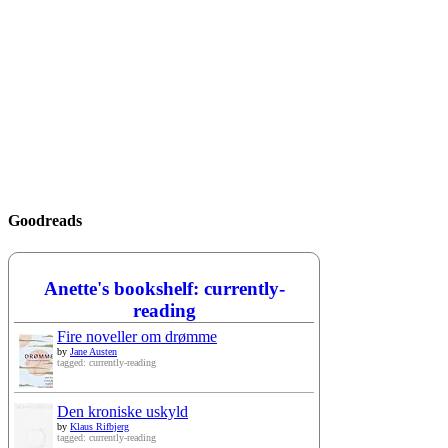
Goodreads
Anette's bookshelf: currently-
reading
Fire noveller om drømme
by
Jane Austen
tagged: currently-reading
Den kroniske uskyld
by
Klaus Rifbjerg
tagged: currently-reading