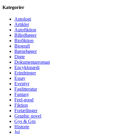
Kategorier
Antologi
Artikler
Autofiktion
Billedbøger
Biofiktion
Biografi
Børnebøger
Digte
Dokumentarroman
Encyklopædi
Erindringer
Essay
Eventyr
Faglitteratur
Fantasy
Feel-good
Fiktion
Fortællinger
Graphic novel
Gys & Gru
Historie
Jul