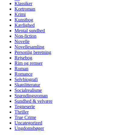
Klassiker
Kortroman
Krimi
Kunstbog
Kærlighed
Mental sundhed
Non-fiction
Novelle
Novellesamling
Personlig beretning
Rejsebog
Rim og remser
Roman
Romance
Selvbiografi
Skønlitteratur
Socialrealisme
Spændingsroman
Sundhed & velvære
Tegneserie
Thriller
True Crime
Uncategorized
Ungdomsbøger