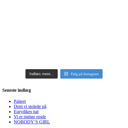
Indlæs mere...
Følg på Instagram
Seneste indlæg
Palæet
Dem vi stolede på
Eurydikes nat
Vi er rigtige engle
NOBODY’S GIRL