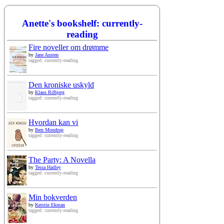
Anette's bookshelf: currently-
reading
Fire noveller om drømme
by
Jane Austen
tagged: currently-reading
Den kroniske uskyld
by
Klaus Rifbjerg
tagged: currently-reading
Hvordan kan vi
by
Iben Mondrup
tagged: currently-reading
The Party: A Novella
by
Tessa Hadley
tagged: currently-reading
Min bokverden
by
Kerstin Ekman
tagged: currently-reading