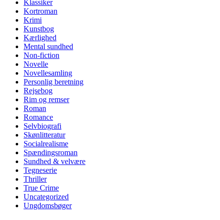
Klassiker
Kortroman
Krimi
Kunstbog
Kærlighed
Mental sundhed
Non-fiction
Novelle
Novellesamling
Personlig beretning
Rejsebog
Rim og remser
Roman
Romance
Selvbiografi
Skønlitteratur
Socialrealisme
Spændingsroman
Sundhed & velvære
Tegneserie
Thriller
True Crime
Uncategorized
Ungdomsbøger