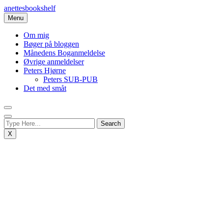
Skip
anettesbookshelf
to
Menu
content
Om mig
Bøger på bloggen
Månedens Boganmeldelse
Øvrige anmeldelser
Peters Hjørne
Peters SUB-PUB
Det med småt
X