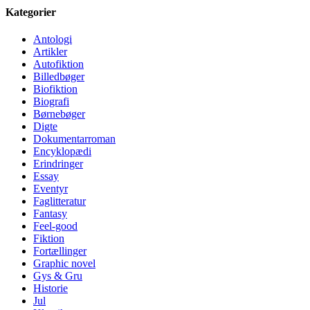
Kategorier
Antologi
Artikler
Autofiktion
Billedbøger
Biofiktion
Biografi
Børnebøger
Digte
Dokumentarroman
Encyklopædi
Erindringer
Essay
Eventyr
Faglitteratur
Fantasy
Feel-good
Fiktion
Fortællinger
Graphic novel
Gys & Gru
Historie
Jul