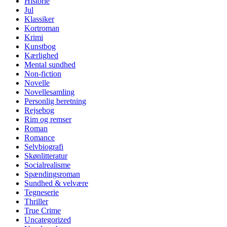
Historie
Jul
Klassiker
Kortroman
Krimi
Kunstbog
Kærlighed
Mental sundhed
Non-fiction
Novelle
Novellesamling
Personlig beretning
Rejsebog
Rim og remser
Roman
Romance
Selvbiografi
Skønlitteratur
Socialrealisme
Spændingsroman
Sundhed & velvære
Tegneserie
Thriller
True Crime
Uncategorized