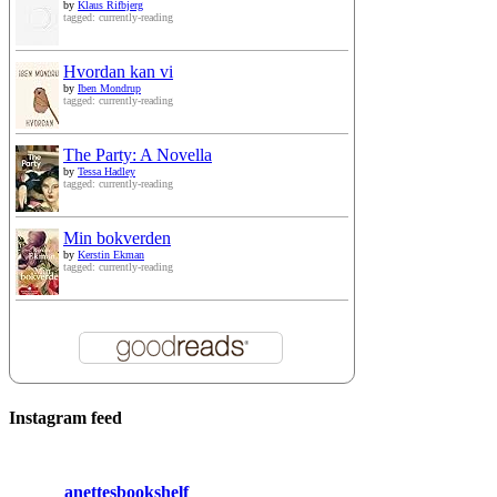
by
Klaus Rifbjerg
tagged: currently-reading
Hvordan kan vi
by
Iben Mondrup
tagged: currently-reading
The Party: A Novella
by
Tessa Hadley
tagged: currently-reading
Min bokverden
by
Kerstin Ekman
tagged: currently-reading
Instagram feed
anettesbookshelf