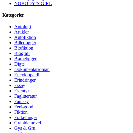
NOBODY’S GIRL
Kategorier
Antologi
Artikler
Autofiktion
Billedbøger
Biofiktion
Biografi
Børnebøger
Digte
Dokumentarroman
Encyklopædi
Erindringer
Essay
Eventyr
Faglitteratur
Fantasy
Feel-good
Fiktion
Fortællinger
Graphic novel
Gys & Gru