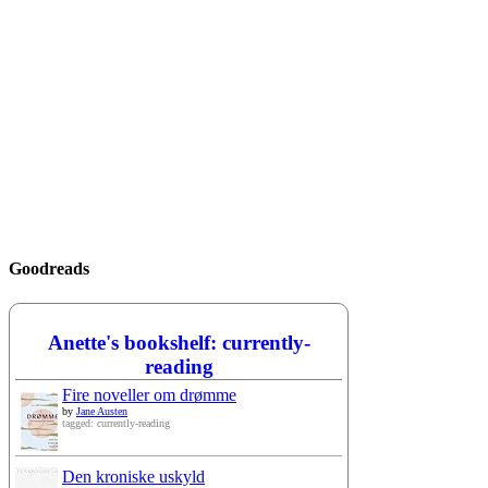
Goodreads
Anette's bookshelf: currently-
reading
Fire noveller om drømme
by
Jane Austen
tagged: currently-reading
Den kroniske uskyld