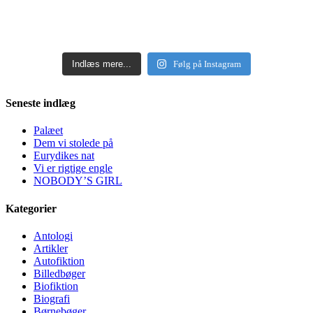
Indlæs mere...
Følg på Instagram
Seneste indlæg
Palæet
Dem vi stolede på
Eurydikes nat
Vi er rigtige engle
NOBODY’S GIRL
Kategorier
Antologi
Artikler
Autofiktion
Billedbøger
Biofiktion
Biografi
Børnebøger