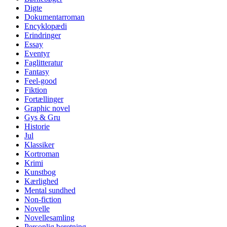
Digte
Dokumentarroman
Encyklopædi
Erindringer
Essay
Eventyr
Faglitteratur
Fantasy
Feel-good
Fiktion
Fortællinger
Graphic novel
Gys & Gru
Historie
Jul
Klassiker
Kortroman
Krimi
Kunstbog
Kærlighed
Mental sundhed
Non-fiction
Novelle
Novellesamling
Personlig beretning