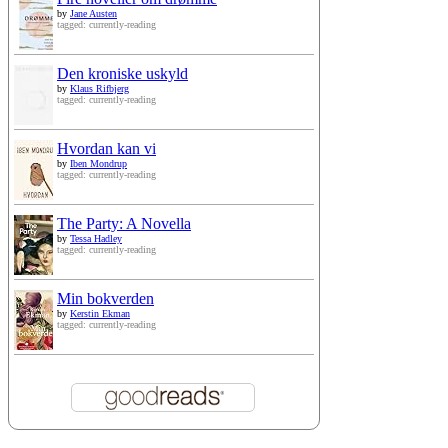
by
Jane Austen
tagged: currently-reading
Den kroniske uskyld
by
Klaus Rifbjerg
tagged: currently-reading
Hvordan kan vi
by
Iben Mondrup
tagged: currently-reading
The Party: A Novella
by
Tessa Hadley
tagged: currently-reading
Min bokverden
by
Kerstin Ekman
tagged: currently-reading