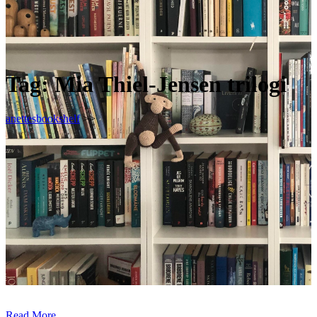
Tag:
Mia Thiel-Jensen trilogi
anettesbookshelf
>>
Read More