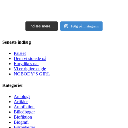
Indlæs mere...
Følg på Instagram
Seneste indlæg
Palæet
Dem vi stolede på
Eurydikes nat
Vi er rigtige engle
NOBODY’S GIRL
Kategorier
Antologi
Artikler
Autofiktion
Billedbøger
Biofiktion
Biografi
Børnebøger