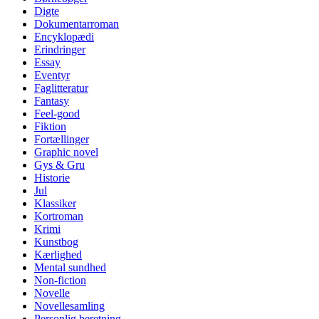
Digte
Dokumentarroman
Encyklopædi
Erindringer
Essay
Eventyr
Faglitteratur
Fantasy
Feel-good
Fiktion
Fortællinger
Graphic novel
Gys & Gru
Historie
Jul
Klassiker
Kortroman
Krimi
Kunstbog
Kærlighed
Mental sundhed
Non-fiction
Novelle
Novellesamling
Personlig beretning