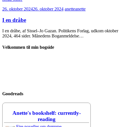
26. oktober 2024
26. oktober 2024
anette
anette
I en dråbe
I en dråbe, af Sissel–Jo Gazan. Politikens Forlag, udkom oktober
2024, 464 sider. Månedens Boganmeldelse…
Velkommen til min bogside
Goodreads
Anette's bookshelf: currently-
reading
Fire noveller om drømme