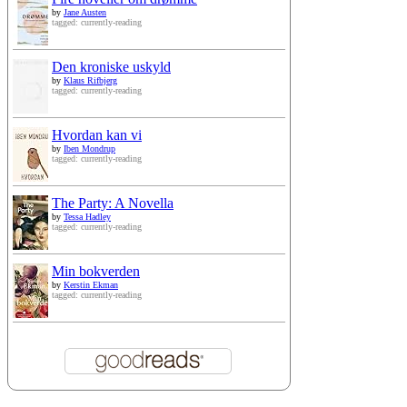
by
Jane Austen
tagged: currently-reading
Den kroniske uskyld
by
Klaus Rifbjerg
tagged: currently-reading
Hvordan kan vi
by
Iben Mondrup
tagged: currently-reading
The Party: A Novella
by
Tessa Hadley
tagged: currently-reading
Min bokverden
by
Kerstin Ekman
tagged: currently-reading