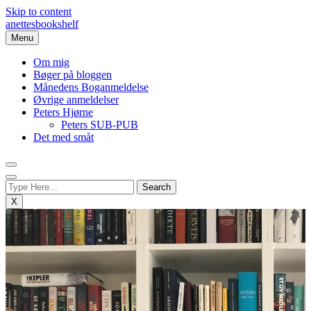
Skip to content
anettesbookshelf
Menu
Om mig
Bøger på bloggen
Månedens Boganmeldelse
Øvrige anmeldelser
Peters Hjørne
Peters SUB-PUB
Det med småt
X