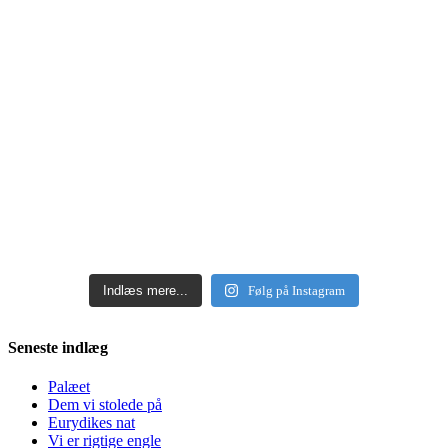
Indlæs mere...
Følg på Instagram
Seneste indlæg
Palæet
Dem vi stolede på
Eurydikes nat
Vi er rigtige engle