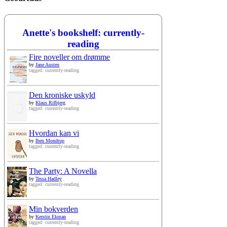
Anette's bookshelf: currently-
reading
Fire noveller om drømme
by
Jane Austen
tagged: currently-reading
Den kroniske uskyld
by
Klaus Rifbjerg
tagged: currently-reading
Hvordan kan vi
by
Iben Mondrup
tagged: currently-reading
The Party: A Novella
by
Tessa Hadley
tagged: currently-reading
Min bokverden
by
Kerstin Ekman
tagged: currently-reading