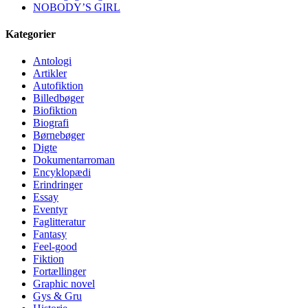
NOBODY’S GIRL
Kategorier
Antologi
Artikler
Autofiktion
Billedbøger
Biofiktion
Biografi
Børnebøger
Digte
Dokumentarroman
Encyklopædi
Erindringer
Essay
Eventyr
Faglitteratur
Fantasy
Feel-good
Fiktion
Fortællinger
Graphic novel
Gys & Gru