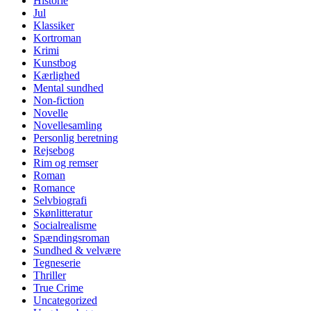
Historie
Jul
Klassiker
Kortroman
Krimi
Kunstbog
Kærlighed
Mental sundhed
Non-fiction
Novelle
Novellesamling
Personlig beretning
Rejsebog
Rim og remser
Roman
Romance
Selvbiografi
Skønlitteratur
Socialrealisme
Spændingsroman
Sundhed & velvære
Tegneserie
Thriller
True Crime
Uncategorized