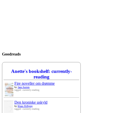
Goodreads
Anette's bookshelf: currently-
reading
Fire noveller om drømme
by
Jane Austen
tagged: currently-reading
Den kroniske uskyld
by
Klaus Rifbjerg
tagged: currently-reading