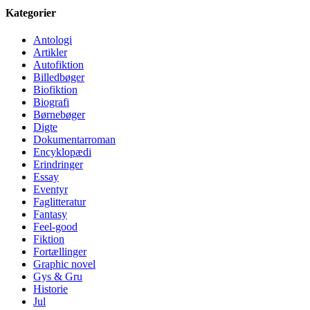
Kategorier
Antologi
Artikler
Autofiktion
Billedbøger
Biofiktion
Biografi
Børnebøger
Digte
Dokumentarroman
Encyklopædi
Erindringer
Essay
Eventyr
Faglitteratur
Fantasy
Feel-good
Fiktion
Fortællinger
Graphic novel
Gys & Gru
Historie
Jul