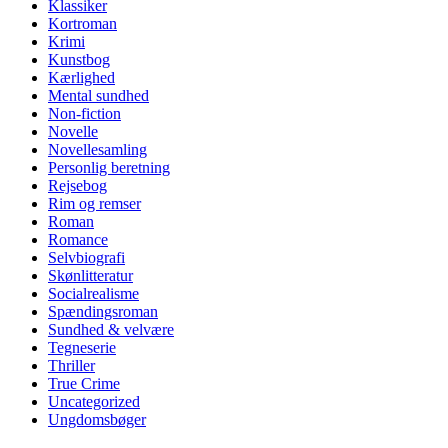
Klassiker
Kortroman
Krimi
Kunstbog
Kærlighed
Mental sundhed
Non-fiction
Novelle
Novellesamling
Personlig beretning
Rejsebog
Rim og remser
Roman
Romance
Selvbiografi
Skønlitteratur
Socialrealisme
Spændingsroman
Sundhed & velvære
Tegneserie
Thriller
True Crime
Uncategorized
Ungdomsbøger