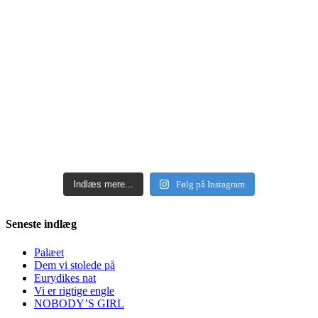
Indlæs mere...
Følg på Instagram
Seneste indlæg
Palæet
Dem vi stolede på
Eurydikes nat
Vi er rigtige engle
NOBODY’S GIRL