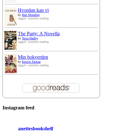
Hvordan kan vi
by
Iben Mondrup
tagged: currently-reading
The Party: A Novella
by
Tessa Hadley
tagged: currently-reading
Min bokverden
by
Kerstin Ekman
tagged: currently-reading
Instagram feed
anettesbookshelf