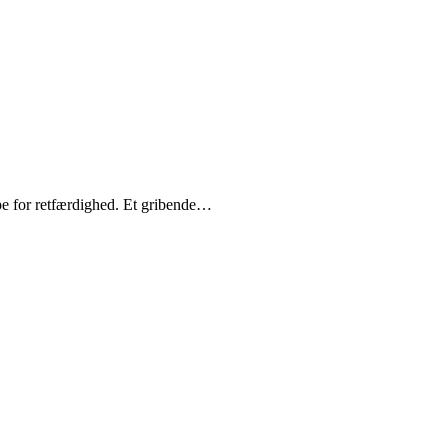
 for retfærdighed. Et gribende…