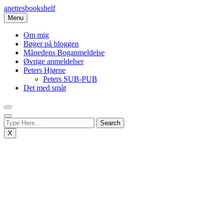
Skip
anettesbookshelf
to
Menu
content
Om mig
Bøger på bloggen
Månedens Boganmeldelse
Øvrige anmeldelser
Peters Hjørne
Peters SUB-PUB
Det med småt
X