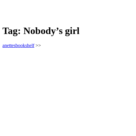
Tag:
Nobody’s girl
anettesbookshelf
>>