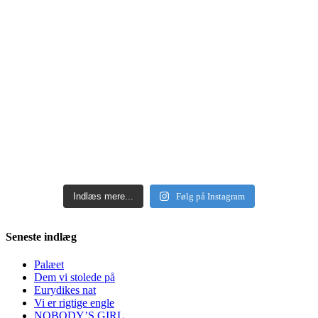
Indlæs mere...
Følg på Instagram
Seneste indlæg
Palæet
Dem vi stolede på
Eurydikes nat
Vi er rigtige engle
NOBODY’S GIRL