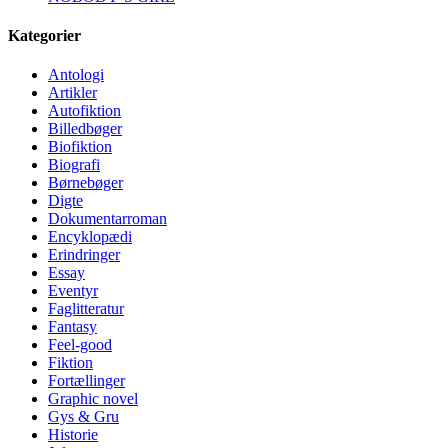
Kategorier
Antologi
Artikler
Autofiktion
Billedbøger
Biofiktion
Biografi
Børnebøger
Digte
Dokumentarroman
Encyklopædi
Erindringer
Essay
Eventyr
Faglitteratur
Fantasy
Feel-good
Fiktion
Fortællinger
Graphic novel
Gys & Gru
Historie