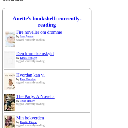
Anette's bookshelf: currently-
reading
Fire noveller om drømme
by
Jane Austen
tagged: currently-reading
Den kroniske uskyld
by
Klaus Rifbjerg
tagged: currently-reading
Hvordan kan vi
by
Iben Mondrup
tagged: currently-reading
The Party: A Novella
by
Tessa Hadley
tagged: currently-reading
Min bokverden
by
Kerstin Ekman
tagged: currently-reading