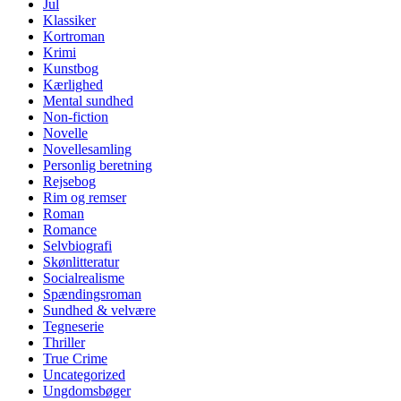
Jul
Klassiker
Kortroman
Krimi
Kunstbog
Kærlighed
Mental sundhed
Non-fiction
Novelle
Novellesamling
Personlig beretning
Rejsebog
Rim og remser
Roman
Romance
Selvbiografi
Skønlitteratur
Socialrealisme
Spændingsroman
Sundhed & velvære
Tegneserie
Thriller
True Crime
Uncategorized
Ungdomsbøger