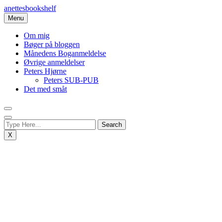
Skip
anettesbookshelf
to
Menu
content
Om mig
Bøger på bloggen
Månedens Boganmeldelse
Øvrige anmeldelser
Peters Hjørne
Peters SUB-PUB
Det med småt
X