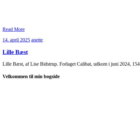
Read More
14.
anette
14. april 2025
anette
april
2025
Lille Bæst
Lille Bæst, af Lise Bidstrup. Forlaget Calibat, udkom i juni 2024, 1
Velkommen til min bogside