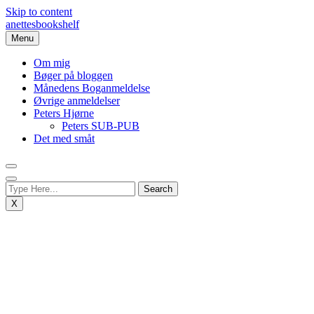
Skip to content
anettesbookshelf
Menu
Om mig
Bøger på bloggen
Månedens Boganmeldelse
Øvrige anmeldelser
Peters Hjørne
Peters SUB-PUB
Det med småt
X