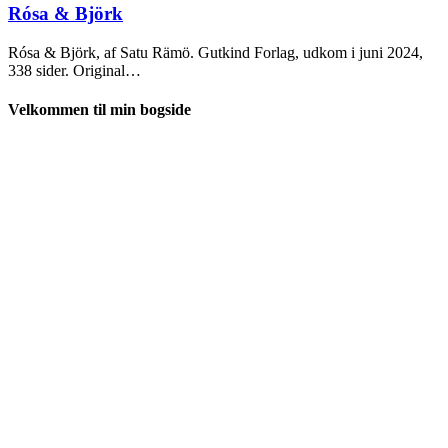
2024
Rósa & Björk
Rósa & Björk, af Satu Rämö. Gutkind Forlag, udkom i juni 2024,
338 sider. Original…
Velkommen til min bogside