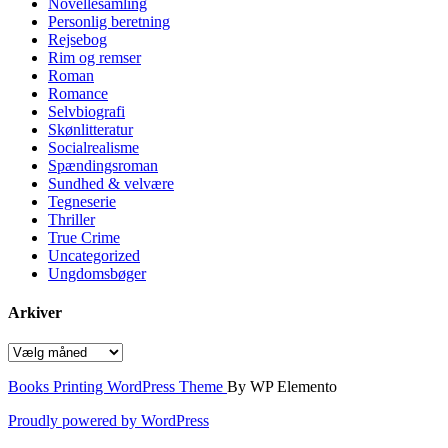
Novellesamling
Personlig beretning
Rejsebog
Rim og remser
Roman
Romance
Selvbiografi
Skønlitteratur
Socialrealisme
Spændingsroman
Sundhed & velvære
Tegneserie
Thriller
True Crime
Uncategorized
Ungdomsbøger
Arkiver
Arkiver
Books Printing WordPress Theme
By WP Elemento
Proudly powered by WordPress