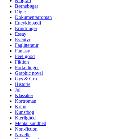
Biografi
Børnebøger
Digte
Dokumentarroman
Encyklopædi
Erindringer
Essay
Eventyr
Faglitteratur
Fantasy
Feel-good
Fiktion
Fortællinger
Graphic novel
Gys & Gru
Historie
Jul
Klassiker
Kortroman
Krimi
Kunstbog
Kærlighed
Mental sundhed
Non-fiction
Novelle