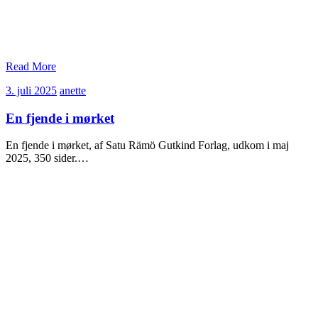
Read More
3.
anette
3. juli 2025
anette
juli
2025
En fjende i mørket
En fjende i mørket, af Satu Rämö Gutkind Forlag, udkom i maj
2025, 350 sider.…