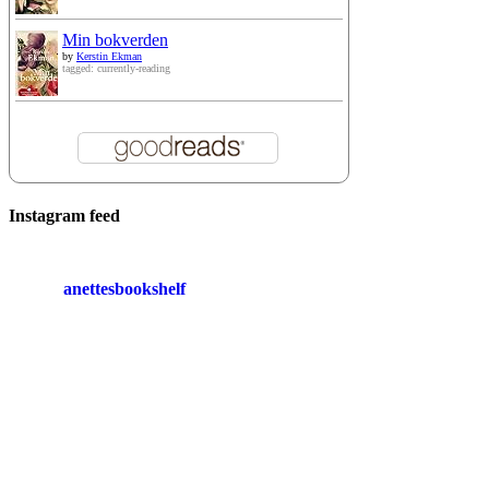
Min bokverden
by
Kerstin Ekman
tagged: currently-reading
Instagram feed
anettesbookshelf