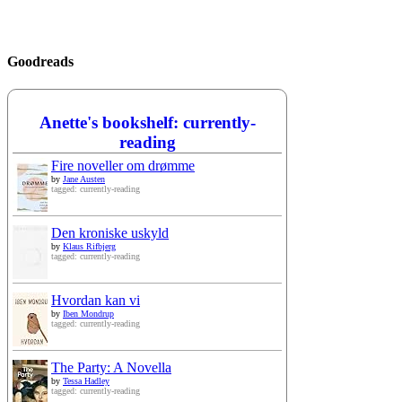
Goodreads
Anette's bookshelf: currently-
reading
Fire noveller om drømme
by
Jane Austen
tagged: currently-reading
Den kroniske uskyld
by
Klaus Rifbjerg
tagged: currently-reading
Hvordan kan vi
by
Iben Mondrup
tagged: currently-reading
The Party: A Novella
by
Tessa Hadley
tagged: currently-reading