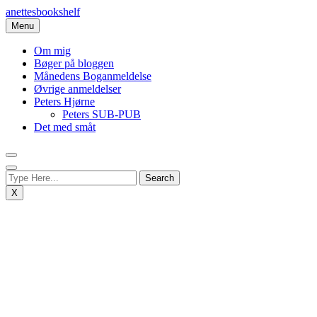
Skip
anettesbookshelf
to
Menu
content
Om mig
Bøger på bloggen
Månedens Boganmeldelse
Øvrige anmeldelser
Peters Hjørne
Peters SUB-PUB
Det med småt
X