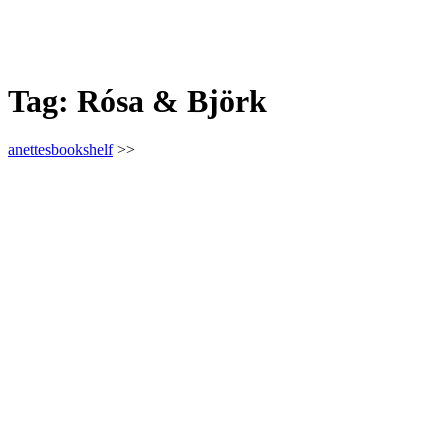
Tag:
Rósa & Björk
anettesbookshelf
>>