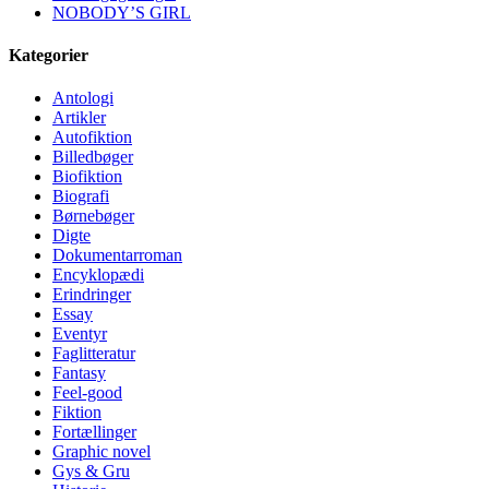
NOBODY’S GIRL
Kategorier
Antologi
Artikler
Autofiktion
Billedbøger
Biofiktion
Biografi
Børnebøger
Digte
Dokumentarroman
Encyklopædi
Erindringer
Essay
Eventyr
Faglitteratur
Fantasy
Feel-good
Fiktion
Fortællinger
Graphic novel
Gys & Gru