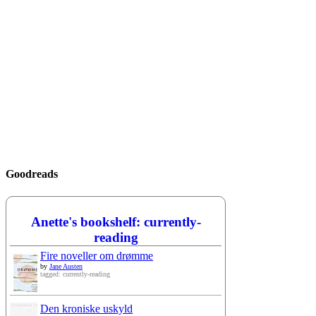
Goodreads
Anette's bookshelf: currently-
reading
Fire noveller om drømme
by
Jane Austen
tagged: currently-reading
Den kroniske uskyld