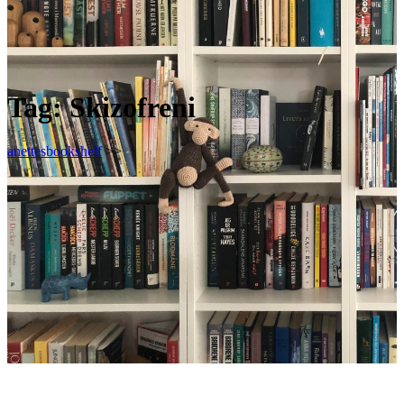
Tag:
Skizofreni
anettesbookshelf
>>