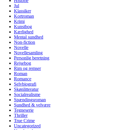
Historie
Jul
Klassiker
Kortroman
Krimi
Kunstbog
Kærlighed
Mental sundhed
Non-fiction
Novelle
Novellesamling
Personlig beretning
Rejsebog
Rim og remser
Roman
Romance
Selvbiografi
Skønlitteratur
Socialrealisme
Spændingsroman
Sundhed & velvære
Tegneserie
Thriller
True Crime
Uncategorized