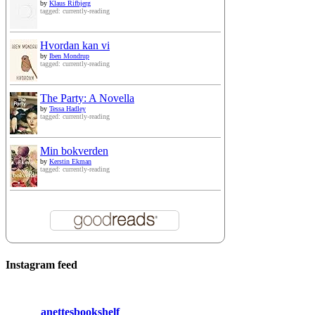
by
Klaus Rifbjerg
tagged: currently-reading
Hvordan kan vi
by
Iben Mondrup
tagged: currently-reading
The Party: A Novella
by
Tessa Hadley
tagged: currently-reading
Min bokverden
by
Kerstin Ekman
tagged: currently-reading
Instagram feed
anettesbookshelf