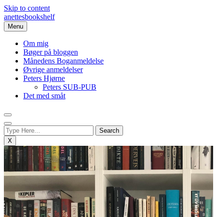
Skip to content
anettesbookshelf
Menu
Om mig
Bøger på bloggen
Månedens Boganmeldelse
Øvrige anmeldelser
Peters Hjørne
Peters SUB-PUB
Det med småt
X