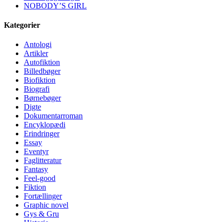
NOBODY’S GIRL
Kategorier
Antologi
Artikler
Autofiktion
Billedbøger
Biofiktion
Biografi
Børnebøger
Digte
Dokumentarroman
Encyklopædi
Erindringer
Essay
Eventyr
Faglitteratur
Fantasy
Feel-good
Fiktion
Fortællinger
Graphic novel
Gys & Gru