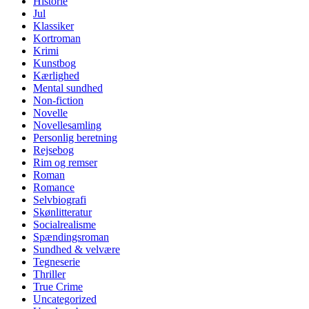
Historie
Jul
Klassiker
Kortroman
Krimi
Kunstbog
Kærlighed
Mental sundhed
Non-fiction
Novelle
Novellesamling
Personlig beretning
Rejsebog
Rim og remser
Roman
Romance
Selvbiografi
Skønlitteratur
Socialrealisme
Spændingsroman
Sundhed & velvære
Tegneserie
Thriller
True Crime
Uncategorized