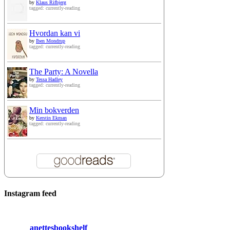
by
Klaus Rifbjerg
tagged: currently-reading
Hvordan kan vi
by
Iben Mondrup
tagged: currently-reading
The Party: A Novella
by
Tessa Hadley
tagged: currently-reading
Min bokverden
by
Kerstin Ekman
tagged: currently-reading
Instagram feed
anettesbookshelf