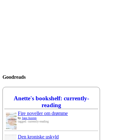
Goodreads
Anette's bookshelf: currently-
reading
Fire noveller om drømme
by
Jane Austen
tagged: currently-reading
Den kroniske uskyld